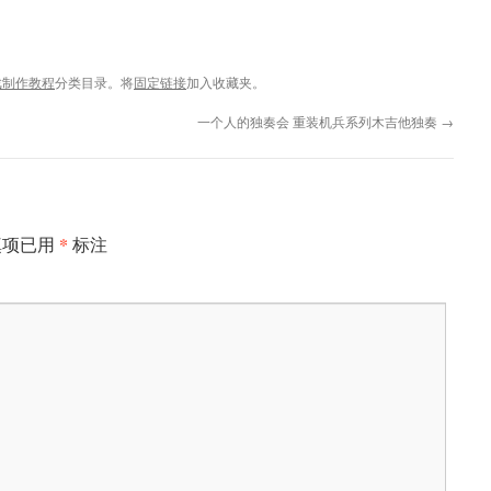
戏制作教程
分类目录。将
固定链接
加入收藏夹。
一个人的独奏会 重装机兵系列木吉他独奏
→
*
填项已用
标注