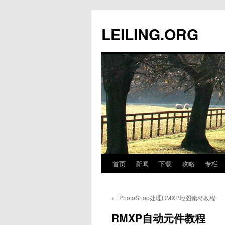
跳
至
LEILING.ORG
正
文
首页
新闻
下载
攻略
专栏
←
PhotoShop处理RMXP地图素材教程
RMXP自动元件教程