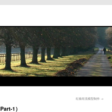
红狼坦克模型制作
→
art-1）