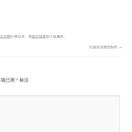
日志归档
分类目录。将
固定链接
加入收藏夹。
红狼坦克模型制作
→
*
填项已用
标注