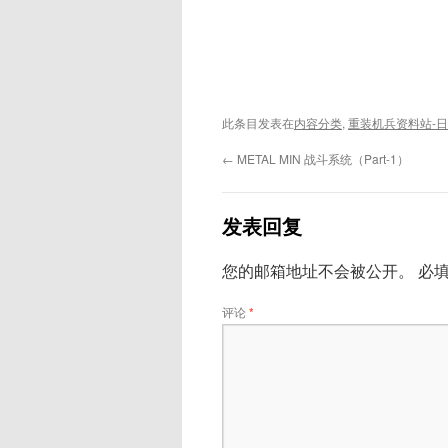
此条目发表在
内容分类
,
重装机兵资料站-
←
METAL MIN 战斗系统（Part-1）
发表回复
您的邮箱地址不会被公开。
必
评论
*