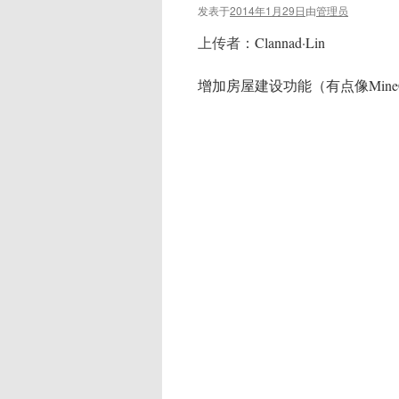
发表于
2014年1月29日
由
管理员
上传者：
Clannad·Lin
增加房屋建设功能（有点像MineC