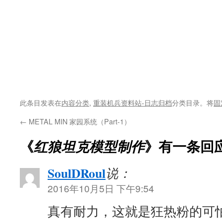
此条目发表在
内容分类
,
重装机兵资料站-日志归档
分类目录。将
固
←
METAL MIN 家园系统（Part-1）
《
红狼坦克模型制作
》有一条回
SoulDRoul
说：
2016年10月5日 下午9:54
真有耐力，这就是狂热粉的可