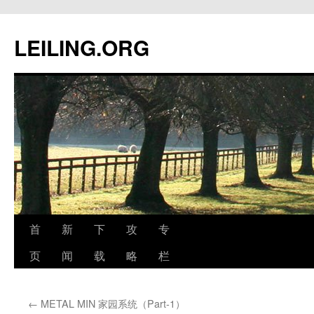
跳
至
LEILING.ORG
正
文
首
新
下
攻
专
页
闻
载
略
栏
←
METAL MIN 家园系统（Part-1）