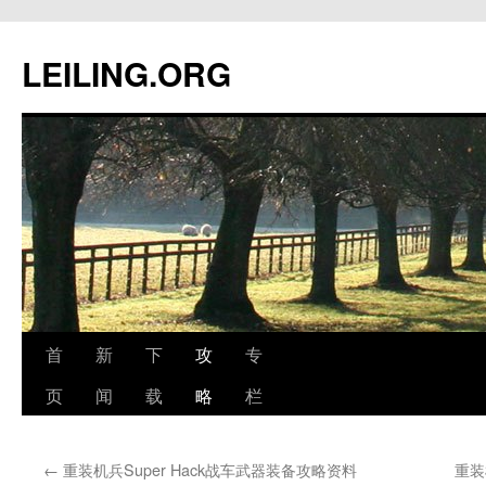
跳
至
LEILING.ORG
正
文
首
新
下
攻
专
页
闻
载
略
栏
←
重装机兵Super Hack战车武器装备攻略资料
重装