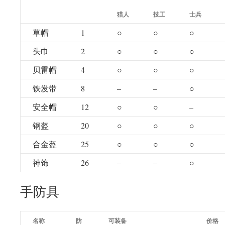
猎人
技工
士兵
草帽
1
○
○
○
头巾
2
○
○
○
贝雷帽
4
○
○
○
铁发带
8
–
–
○
安全帽
12
○
○
–
钢盔
20
○
○
○
合金盔
25
○
○
○
神饰
26
–
–
○
手防具
名称
防
可装备
价格