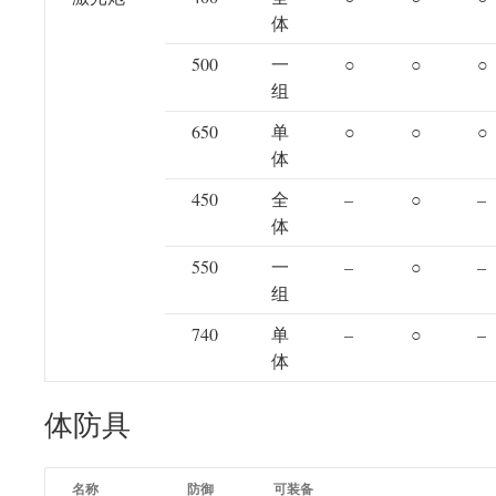
体
500
一
○
○
○
组
650
单
○
○
○
体
450
全
–
○
–
体
550
一
–
○
–
组
740
单
–
○
–
体
体防具
名称
防御
可装备