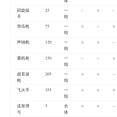
体
回旋扳
25
一
–
○
–
手
组
突击枪
75
一
○
–
○
组
声纳枪
120
一
○
○
–
组
重机枪
150
一
–
–
○
组
超音波
205
一
○
○
–
枪
组
飞火手
355
一
○
○
○
组
连发弹
5
全
○
○
–
弓
体