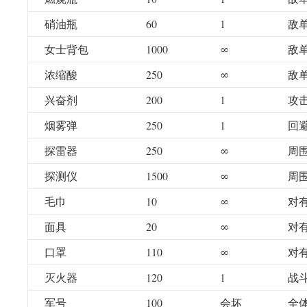
硝油瓶
60
1
敌
女士背包
1000
∞
敌
浓缩酸
250
∞
敌
兴奋剂
200
1
攻
烟雾弹
250
1
回
探雷器
250
∞
周围
探测仪
1500
∞
周围
毛巾
10
∞
对
面具
20
∞
对
口罩
110
∞
对
灭火器
120
1
战
军号
100
会坏
全