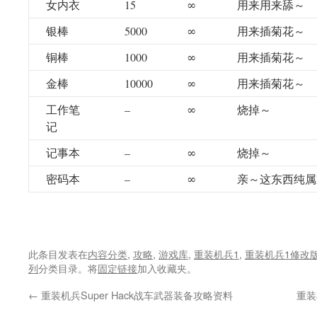
女内衣
15
∞
用来用来舔～
银棒
5000
∞
用来插菊花～
铜棒
1000
∞
用来插菊花～
金棒
10000
∞
用来插菊花～
工作笔
–
∞
烧掉～
记
记事本
–
∞
烧掉～
密码本
–
∞
亲～这东西纯属
此条目发表在
内容分类
,
攻略
,
游戏库
,
重装机兵1
,
重装机兵1修改
列
分类目录。将
固定链接
加入收藏夹。
←
重装机兵Super Hack战车武器装备攻略资料
重装