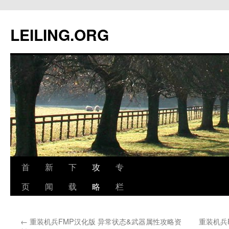
跳
至
LEILING.ORG
正
文
首
新
下
攻
专
页
闻
载
略
栏
←
重装机兵FMP汉化版 异常状态&武器属性攻略资
重装机兵