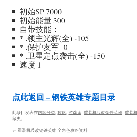
初始SP 7000
初始能量 300
自带技能：
* .领主光辉(全) -105
* .保护友军 -0
* .卫星定点袭击(全) -150
速度 1
点此返回 – 钢铁英雄专题目录
此条目发表在
内容分类
,
攻略
,
游戏库
,
重装机兵改钢铁英雄
,
重装
藏夹。
←
重装机兵改钢铁英雄 全角色攻略资料