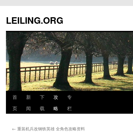
跳
至
LEILING.ORG
正
文
首
新
下
攻
专
页
闻
载
略
栏
←
重装机兵改钢铁英雄 全角色攻略资料