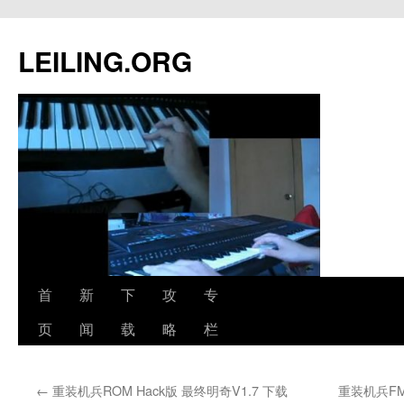
跳
至
LEILING.ORG
正
文
首
新
下
攻
专
页
闻
载
略
栏
←
重装机兵ROM Hack版 最终明奇V1.7 下载
重装机兵F