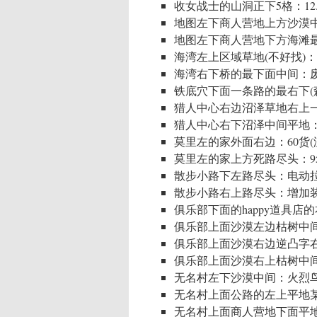
收女战士的山洞正下5格：12
地图左下商人营地上方沙漠
地图左下商人营地下方海滩最
海湾左上区域草地(不好找)：
海湾右下桥的最下面中间：
铁底穴下面一条路的最右下(森
猎人中心右边沼泽草地右上
猎人中心右下沼泽中间平地：
莫里左的家外面右边：60货(
莫里左的家上方死路尽头：9
散步小路下左路尽头：电动
散步小路右上路尽头：增加装甲
俱乐部下面的happy道具店的
俱乐部上面沙漠左边枯树中间
俱乐部上面沙漠右边逆凸字
俱乐部上面沙漠右上枯树中
无名村左下沙漠中间：火烈鸟
无名村上面公路的左上平地
无名村上面商人营地下面平