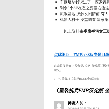
车辆屠杀我说过了，探索得
剩余3个SE在恶之要塞右边
流氓基地 没触发剧情前 有
机器人村子 澡堂调查 皇家浴
半腐半宅女王
——- 以上资料由
点此返回 – FMP汉化版专题目
此条目发表在
内容分类
,
攻略
,
游戏库
,
重装机
藏夹。
←
FC重装机兵常规BOSS音乐简弹
《
重装机兵FMP汉化版 
神密人
说：
2021年5月3日 下午5:02