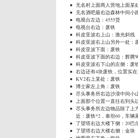
无名村上面商人营地上面某处
无名酒吧最右边森林中间小
电视台左边：4555货
电视台右边：废铁
科皮亚波右上山：激光斜线
科皮亚波右上山另外一处：
科皮亚波下面：废铁
科皮亚波下面的右边：辉腾W
科皮亚波右下山的左侧：废
右边还有4块废铁，位置实
KV2右上某处：废铁
博士家左上角：废铁
尽头事务所右边沙漠中间小
上面那个位置一直往右到头
尽头事务所左边物品除了上方
近：废铁*2，泰坦60，车辆
了望塔右边大楼下侧：20巴尔
了望塔右边大楼右侧：金块
地图最右下角：银块