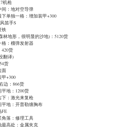
.7机枪
中间：地对空导弹
下单独一格：增加装甲+300
风笛手S
废铁
林地形，很明显的沙地)：5120货
一格：榴弹发射器
420货
没翻译)
54货
拉面
+300
右边：866货
平地：1200货
右下：激光来复枪
间平地：开普勒缠胸布
FE
某角落：修理工具
地最高处：金属夹克