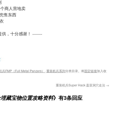
到
这个商人营地卖
人兜售东西
衣
提供，十分感谢！ ——-
录
兵FMP（Full Metal Panzers）
,
重装机兵系列
分类目录。将
固定链接
加入收
重装机兵Super Hack 盖亚洞穴走法
→
》有3条回应
全埋藏宝物位置攻略资料