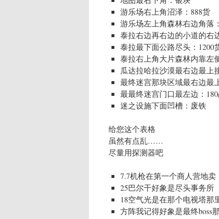
游乐场右上角沼泽：888货
游乐场左上角森林右边角落：2
泰拉右边再右边的小道的右
泰拉最下面公路尽头：1200
泰拉右上角大片森林内靠左
瓜达拉哈拉沙漠最右边最上
最终迷宫那块区域最右边最
最最终迷宫门口最左边：18
迷之设施下面凹槽：废铁
给您这个表格
虽然有点乱……
尽量用探测器吧
7.7机枪在第一个商人营地卖
25巴尔干好象是尽头事务所
18空气光是在那个电视塔那
方阵我记得好象是最终boss