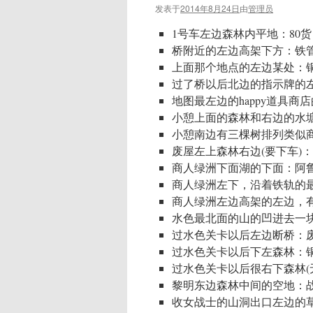
发表于
2014年8月24日
由
管理员
1号车左边森林内平地：80货
桥附近的左边高架下方：铁管
上面那个地点的左边某处：
过了桥以后北边的指示牌的左
地图最左边的happy道具商
小憩上面的森林和右边的水塘中
小憩南边有三棵树排列类似商
废屋左上森林右边(要下车)
商人绿洲下面湖的下面：阿
商人绿洲左下，沿着铁轨的最左
商人绿洲左边高架的左边，
水色最北面的山的凹进去一
过水色关卡以后左边断桥：
过水色关卡以后下左森林：
过水色关卡以后很右下森林(无
黎明东边森林中间的空地：
收女战士的山洞出口左边的草