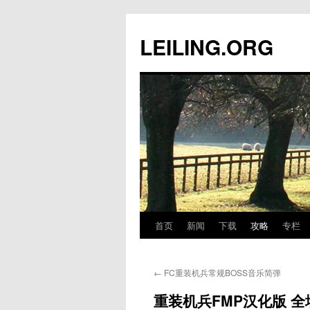
跳
至
LEILING.ORG
正
文
首页
新闻
下载
攻略
专栏
←
FC重装机兵常规BOSS音乐简弹
重装机兵FMP汉化版 