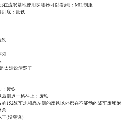
(在流氓基地使用探测器可以看到)：MIL制服
路到底：废铁
废铁
60
铁
在是太难说清楚了
山：废铁
以后倒退一格往上：废铁
的152战车炮和靠左侧的废铁以外都在不能动的战车废墟附
屠杀
干(没翻译)