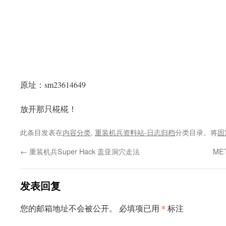
原址：sm23614649
放开那只椛椛！
此条目发表在
内容分类
,
重装机兵资料站-日志归档
分类目录。将
固
←
重装机兵Super Hack 盖亚洞穴走法
ME
发表回复
*
您的邮箱地址不会被公开。
必填项已用
标注