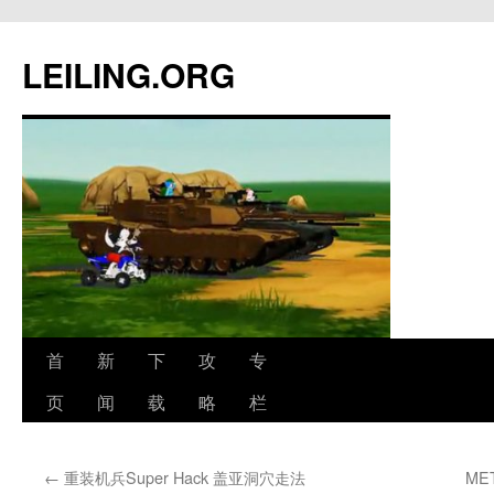
跳
至
LEILING.ORG
正
文
首
新
下
攻
专
页
闻
载
略
栏
←
重装机兵Super Hack 盖亚洞穴走法
ME