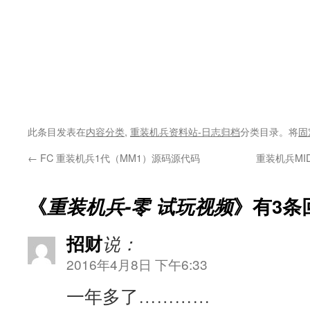
此条目发表在
内容分类
,
重装机兵资料站-日志归档
分类目录。将
固
←
FC 重装机兵1代（MM1）源码源代码
重装机兵MI
《
重装机兵-零 试玩视频
》有3条
招财
说：
2016年4月8日 下午6:33
一年多了…………