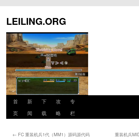
跳
至
LEILING.ORG
正
文
首
新
下
攻
专
页
闻
载
略
栏
←
FC 重装机兵1代（MM1）源码源代码
重装机兵MI