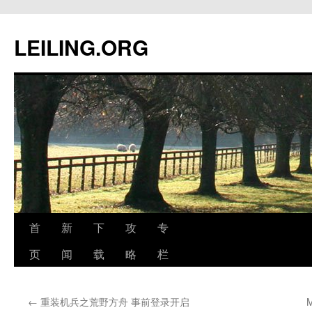
跳
至
LEILING.ORG
正
文
首
新
下
攻
专
页
闻
载
略
栏
←
重装机兵之荒野方舟 事前登录开启