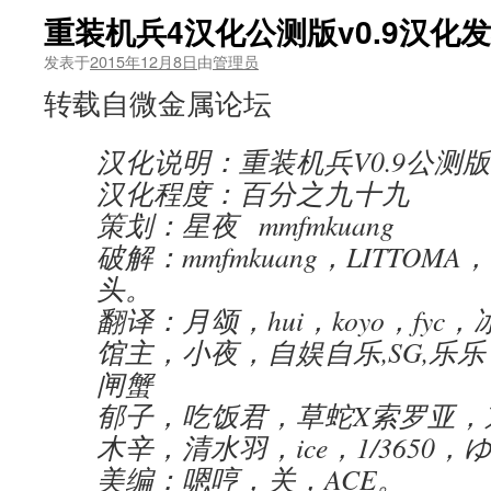
重装机兵4汉化公测版v0.9汉化
发表于
2015年12月8日
由
管理员
转载自微金属论坛
汉化说明：重装机兵V0.9公测版
汉化程度：百分之九十九
策划：星夜 mmfmkuang
破解：mmfmkuang，LITTOMA
头。
翻译：月颂，hui，koyo，fy
馆主，小夜，自娱自乐,SG,乐
闸蟹
郁子，吃饭君，草蛇X索罗亚，京
木辛，清水羽，ice，1/3650，
美编：嗯哼，关，ACE。