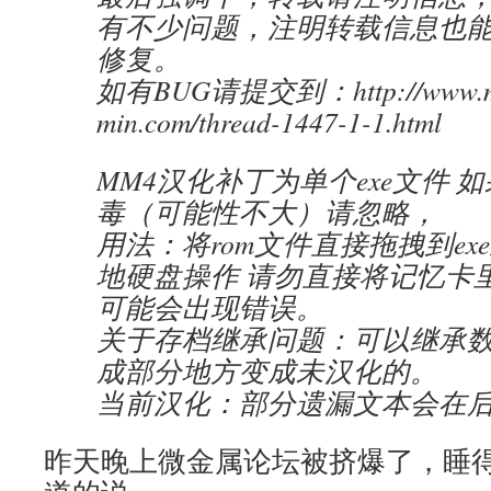
有不少问题，注明转载信息也
修复。
如有BUG请提交到：http://www.me
min.com/thread-1447-1-1.html
MM4汉化补丁为单个exe文件 
毒（可能性不大）请忽略，
用法：将rom文件直接拖拽到ex
地硬盘操作 请勿直接将记忆卡里
可能会出现错误。
关于存档继承问题：可以继承
成部分地方变成未汉化的。
当前汉化：部分遗漏文本会在
昨天晚上微金属论坛被挤爆了，睡