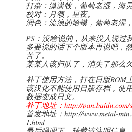
打杂：潇潇牧，葡萄老湿，海
校对：月颂，星夜。
润色：流浪的蛤蟆，葡萄老湿
PS：没啥说的，从来没人说过
多要说的话下个版本再说吧，
苦了。
某某人该归队了，消失了那么
补丁使用方法，打在日版ROM
该汉化不能使用日版存档，使
数据变成日文。
补丁地址：http://pan.baidu.com/s
首发地址：http://www.metal-min.c
1.html
最后强调下，转载请注明信息