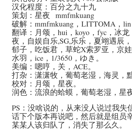
汉化程度：百分之九十九
策划：星夜 mmfmkuang
破解：mmfmkuang，LITTOMA，
翻译：月颂，hui，koyo，fyc，
夜，自娱自乐,SG,乐乐，夏翊遇辰
郁子，吃饭君，草蛇X索罗亚，京娃
水羽，ice，1/3650，ゆき。
美编：嗯哼，关，ACE。
打杂：潇潇牧，葡萄老湿，海灵，
校对：月颂，星夜。
润色：流浪的蛤蟆，葡萄老湿，星
PS：没啥说的，从来没人说过我失
话下个版本再说吧，然后就是组员
某某人该归队了，消失了那么久。