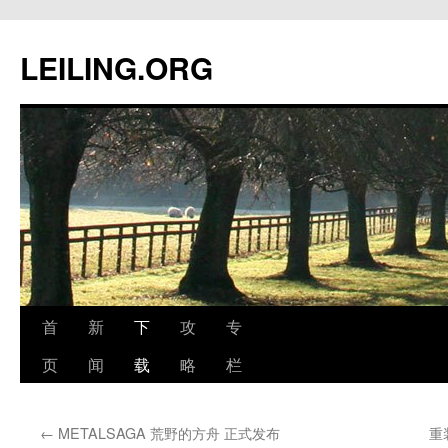
跳
至
LEILING.ORG
正
文
首
新
下
攻
专
页
闻
载
略
栏
←
METALSAGA 荒野的方舟 正式发布
重