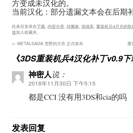
方变成未汉化的。
当前汉化：部分遗漏文本会在后期
此条目发表在
下载
,
内容分类
,
待搬家
,
游戏库
,
重装机兵4月光的歌
接
加入收藏夹。
←
METALSAGA 荒野的方舟 正式发布
重
《
3DS重装机兵4汉化补丁v0.9下
神密人
说：
2018年11月30日 下午5:15
都是CCI 没有用3DS和cia的吗
发表回复