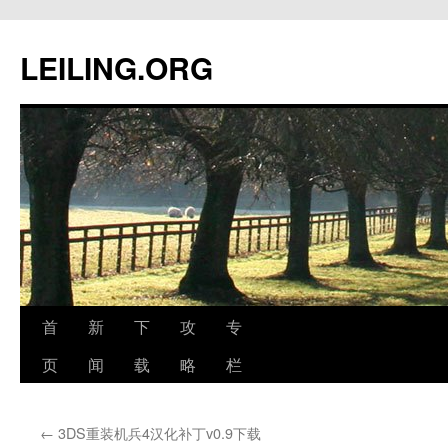
跳
至
LEILING.ORG
正
文
首
新
下
攻
专
页
闻
载
略
栏
←
3DS重装机兵4汉化补丁v0.9下载