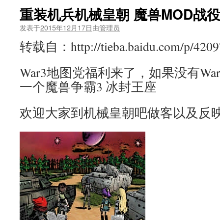
重装机兵机械皇朝 魔兽MOD战
发表于
2015年12月17日
由
管理员
转载自：http://tieba.baidu.com/p/420
War3地图党福利来了，如果没有Wa
一个魔兽争霸3 冰封王座
欢迎大家到机械皇朝吧做客以及反