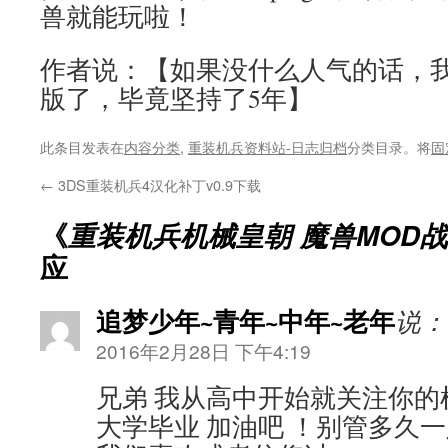
兽就能玩啦！
作者说：【如果没什么人气的话，
版了，毕竟坚持了5年】
此条目发表在
内容分类
,
重装机兵资料站-日志归档
分类目录。将
固
←
3DS重装机兵4汉化补丁v0.9下载
《
重装机兵机械皇朝 魔兽MOD
应
追梦少年~青年~中年~老年
说：
2016年2月28日 下午4:19
兄弟 我从高中开始就关注你的
大学毕业 加油吧 ！别管多久