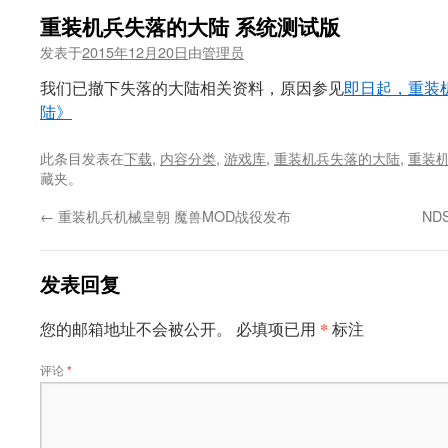
重装机兵失落的大陆 系统测试版
发表于
2015年12月20日
由
管理员
我们已撤下失落的大陆相关资料，原因参见
即日起，重装
陆》
此条目发表在
下载
,
内容分类
,
游戏库
,
重装机兵失落的大陆
,
重装
藏夹。
←
重装机兵机械皇朝 魔兽MOD战役发布
ND
发表回复
*
您的邮箱地址不会被公开。
必填项已用
标注
评论
*