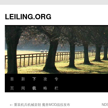
跳
至
LEILING.ORG
正
文
首
新
下
攻
专
页
闻
载
略
栏
←
重装机兵机械皇朝 魔兽MOD战役发布
ND