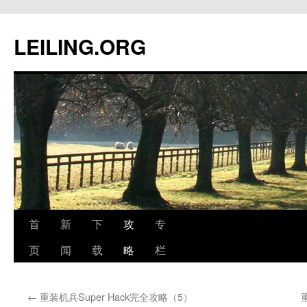
跳
至
LEILING.ORG
正
文
首
新
下
攻
专
页
闻
载
略
栏
←
重装机兵Super Hack完全攻略（5）