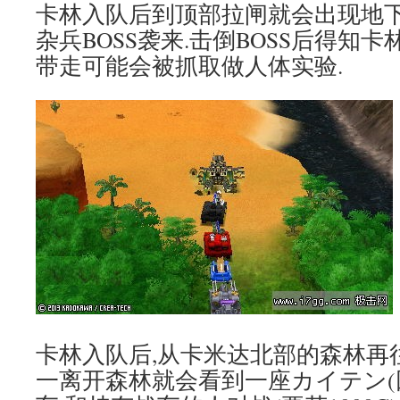
卡林入队后到顶部拉闸就会出现地下
杂兵BOSS袭来.击倒BOSS后得知
带走可能会被抓取做人体实验.
卡林入队后,从卡米达北部的森林再
一离开森林就会看到一座カイテン(