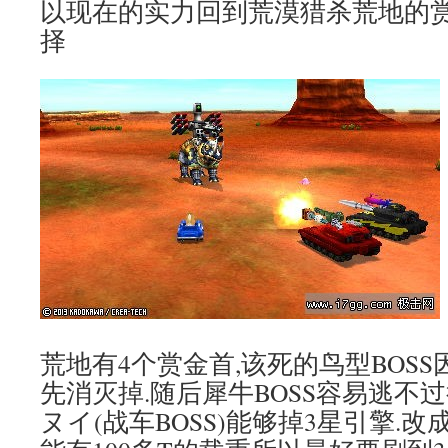
以现在的实力回到荒漠猎杀荒地的
择
荒地有4个赏金首,该死的鸟型BOS
先消灭掉.随后犀牛BOSS容易逃不过
ヌイ(战车BOSS)能够掉3星引擎.