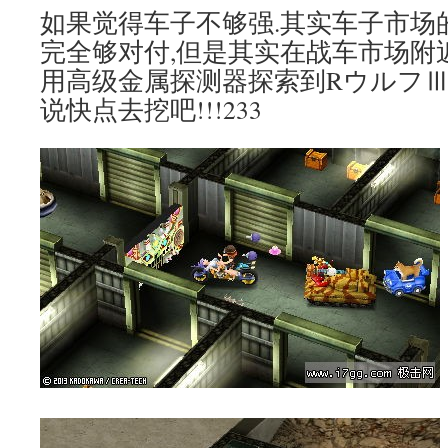
如果觉得车子不够强.其实车子市场
完全够对付,但是其实在战车市场附
用高级金属探测器探索到RウルフⅢ(
说快点去挖吧!!!233