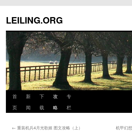
跳
至
LEILING.ORG
正
文
首
新
下
攻
专
页
闻
载
略
栏
←
重装机兵4月光歌姬 图文攻略（上）
机甲幻想