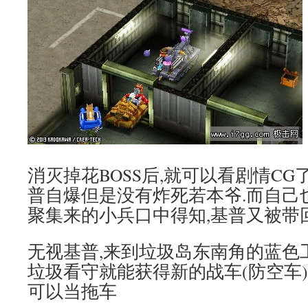
消灭掉花BOSS后,就可以看剧情CG了
普自爆但是没有炸死若本爷.而自己也
聚集来的小兵口中得知,基普又被带
无视基普,来到垃圾岛东南角的蓝色工
垃圾看守就能获得新的战车(防空车)
可以当拖车