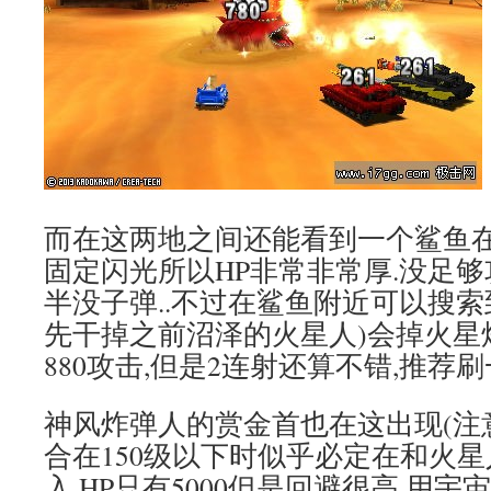
而在这两地之间还能看到一个鲨鱼在
固定闪光所以HP非常非常厚.没足
半没子弹..不过在鲨鱼附近可以搜索
先干掉之前沼泽的火星人)会掉火星
880攻击,但是2连射还算不错,推荐刷
神风炸弹人的赏金首也在这出现(注意
合在150级以下时似乎必定在和火
入,HP只有5000但是回避很高,用