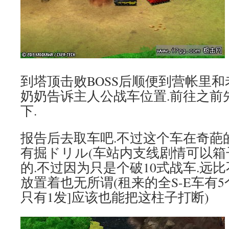
到塔顶击败BOSS后顺便到营帐里和
奶奶告诉主人公战车位置.前往之前
下.
报告后去取车吧.不过这个车在奇葩
有掘ドリル(车站内支线剧情可以箱
的.不过因为只是个破10式战车.远
放置着也无所谓(租来的全S-E车有5个1
只有1发]应该也能把这柱子打断)