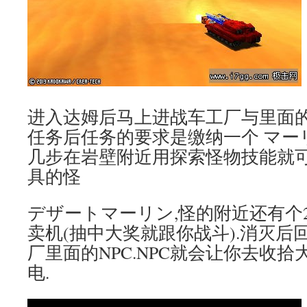
进入达姆后马上进战车工厂与里面的
任务后任务的要求是缴纳一个 マー
几步在岩壁附近用探索怪物技能就
具的怪
デザートマーリン,怪的附近还有个2
卖机(抽中大奖就跟你战斗).消灭后
厂里面的NPC.NPC就会让你去收
电.