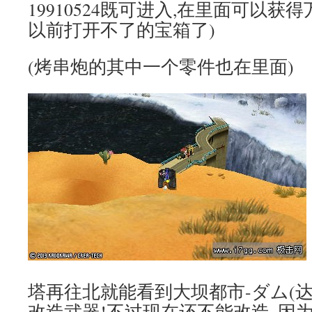
19910524既可进入,在里面可以获
以前打开不了的宝箱了)
(烤串炮的其中一个零件也在里面)
塔再往北就能看到大坝都市-ダム(达
改造武器!不过现在还不能改造..因