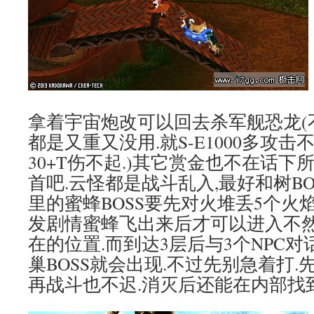
拿着宇宙炮改可以回去杀军舰恐龙(
都是又重又没用.就S-E1000多攻
30+T伤不起.)其它赏金也不在话
首吧.云怪都是战斗乱入,最好和树BO
里的蜜蜂BOSS要先对火堆丢5个火
发剧情蜜蜂飞出来后才可以进入不
在的位置.而到达3层后与3个NPC
巢BOSS就会出现.不过先别急着打
再战斗也不迟.消灭后还能在内部找