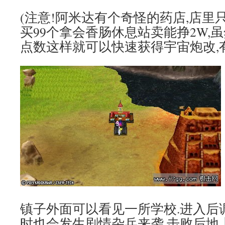
(注意!阿米达有个奇怪的药店,店里
买99个拿会香肠休息站卖能挣2W,
点数这样就可以快速获得宇宙炮改,
镇子外面可以看见一所学校.进入后
时也会发生剧情杂兵来袭.击败后地