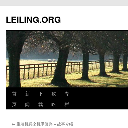
跳
至
LEILING.ORG
正
文
首
新
下
攻
专
页
闻
载
略
栏
←
重装机兵之机甲复兴 – 故事介绍