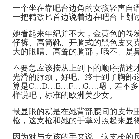
一个坐在靠吧台边角的女孩轻声自
一把精致匕首边说着边在吧台上划
她看起来年纪并不大，金黄色的卷
仔裤、高筒靴、开胸式的黑色皮夹
大的眼睛、高耸的胸部，哦不、是
不要急应该按从上到下的顺序描述
光滑的脖颈，好吧、终于到了胸部
算是C…D…E…F….G….嗯，差不
样说吧，标准的欧洲美少女。
最显眼的就是在她背部腰间的皮带
枪，这支枪和她的手掌对照起来显
因为对与女孩的手来说，这支枪的