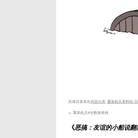
此条目发表在
内容分类
,
重装机兵资料站-
←
重装机兵4全数据表格
《
恶搞：友谊的小船说翻