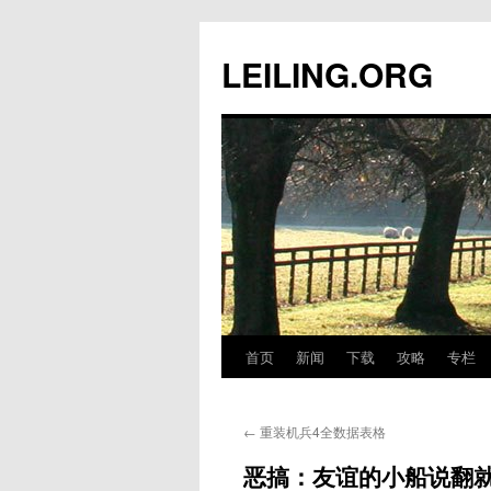
跳
至
LEILING.ORG
正
文
首页
新闻
下载
攻略
专栏
←
重装机兵4全数据表格
恶搞：友谊的小船说翻就