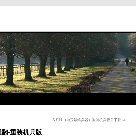
S.S.H.（埼玉最终兵器）重装机兵音乐下载
→
翻-重装机兵版