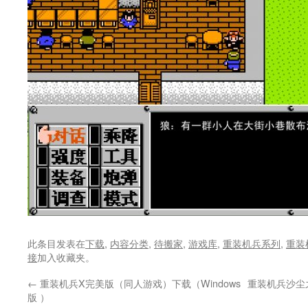
此条目发表在
下载
,
内容分类
,
待搬家
,
游戏库
,
重装机兵系列
,
重装
接
加入收藏夹。
←
重装机兵X完美版（同人游戏）下载（Windows
重装机兵沙尘
版 ）