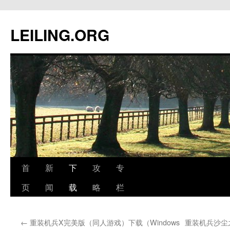
跳
至
LEILING.ORG
正
文
首
新
下
攻
专
页
闻
载
略
栏
←
重装机兵X完美版（同人游戏）下载（Windows
重装机兵沙尘