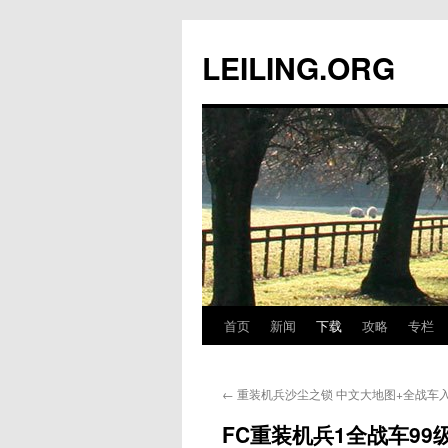
跳
至
LEILING.ORG
正
文
首页
新闻
下载
攻略
专栏
←
重装机兵沙尘之锁 中文大地图+全战车
FC重装机兵1全战车99