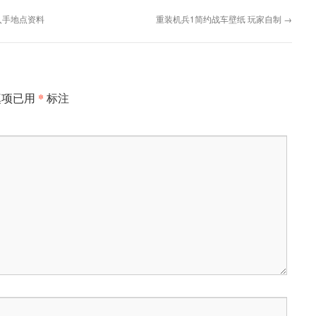
入手地点资料
重装机兵1简约战车壁纸 玩家自制
→
*
填项已用
标注