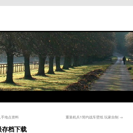
入手地点资料
重装机兵1简约战车壁纸 玩家自制
→
级存档下载