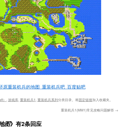
还原重装机兵的地图_重装机兵吧_百度贴吧
ft）
,
游戏库
,
重装机兵1
,
重装机兵系列
分类目录。将
固定链接
加入收藏夹。
重装机兵1(MM1)常见攻略问题解答
→
》有2条回应
1地图