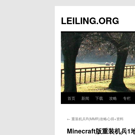
跳
至
LEILING.ORG
正
文
首页
新闻
下载
攻略
专栏
←
重装机兵R(MMR)攻略心得+资料
Minecraft版重装机兵1