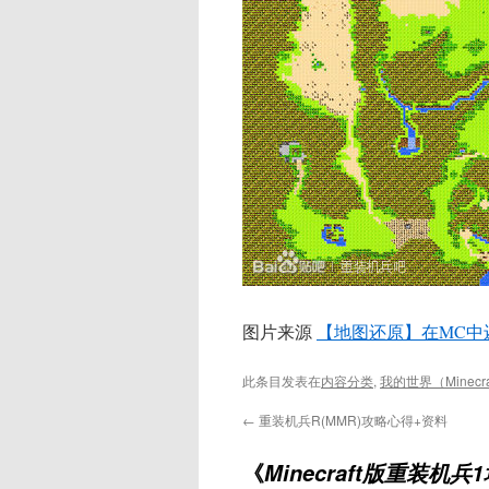
图片来源
【地图还原】在MC中
此条目发表在
内容分类
,
我的世界（Minecra
←
重装机兵R(MMR)攻略心得+资料
《
Minecraft版重装机兵