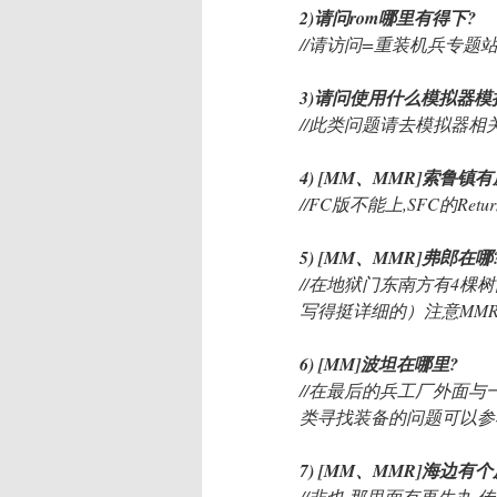
2)请问rom哪里有得下?
//请访问=重装机兵专题
3)请问使用什么模拟器模
//此类问题请去模拟器相
4) [MM、MMR]索鲁
//FC版不能上,SFC的Re
5) [MM、MMR]弗郎在哪
//在地狱门东南方有4棵
写得挺详细的）注意MM
6) [MM]波坦在哪里?
//在最后的兵工厂外面与
类寻找装备的问题可以参
7) [MM、MMR]海边
//非也,那里面有再生丸