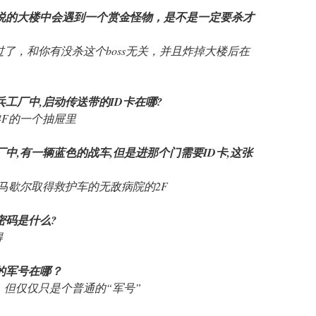
上面所说的大楼中会遇到一个赏金怪物，是不是一定要杀才
过了，和你有没杀这个boss无关，并且炸掉大楼后在
后的兵工厂中,启动传送带的ID卡在哪?
4F的一个抽屉里
兵工厂中,有一辆蓝色的战车,但是进那个门需要ID卡,这张
打败马歇尔取得救护车的无敌病院的2F
的密码是什么?
得
中的军号在哪？
，但仅仅只是个普通的“军号”