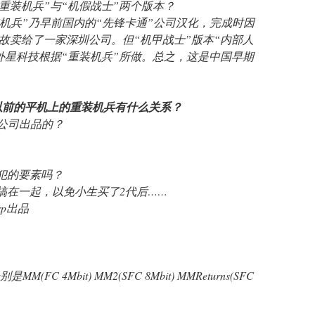
“重装机兵”与“机假战士”两个版本？
装机兵”乃早前国内的“先锋卡通”公司汉化，完成时因
故卖给了一家深圳公司。但“机甲战士”版本“内部人
外星科技根据“重装机兵”所做。总之，这是中国早期
久以前的平机上的重装机兵有什么关系？
ST公司出品的？
缉犯的要素吗？
代搞在一起，以免小生买了2代后……
orp出品
(FC 4Mbit) MM2(SFC 8Mbit) MMReturns(SFC