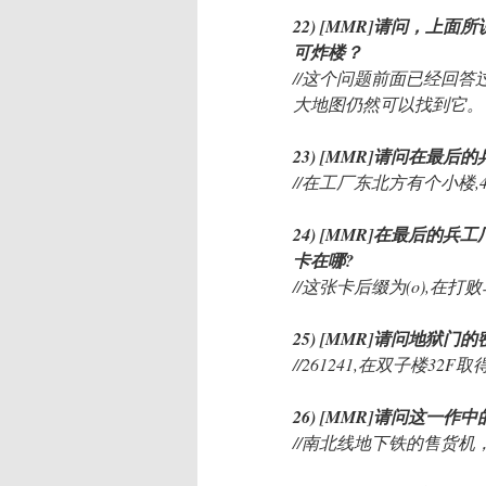
22) [MMR]请问，
可炸楼？
//这个问题前面已经回答
大地图仍然可以找到它。
23) [MMR]请问在最
//在工厂东北方有个小楼,
24) [MMR]在最后的
卡在哪?
//这张卡后缀为(o),在
25) [MMR]请问地狱门
//261241,在双子楼32F取
26) [MMR]请问这一作
//南北线地下铁的售货机