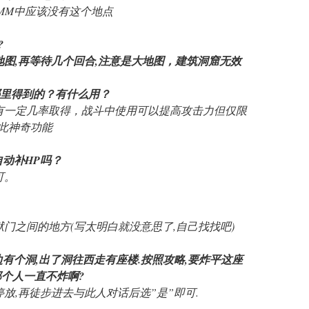
，MM中应该没有这个地点
?
地图,再等待几个回合,注意是大地图，建筑洞窟无效
在哪里得到的？有什么用？
花有一定几率取得，战斗中使用可以提高攻击力但仅限
无此神奇功能
时自动补HP吗？
可。
地狱门之间的地方(写太明白就没意思了,自己找找吧)
东边有个洞,出了洞往西走有座楼.按照攻略,要炸平这座
那个人一直不炸啊?
停放,再徒步进去与此人对话后选”是”即可.