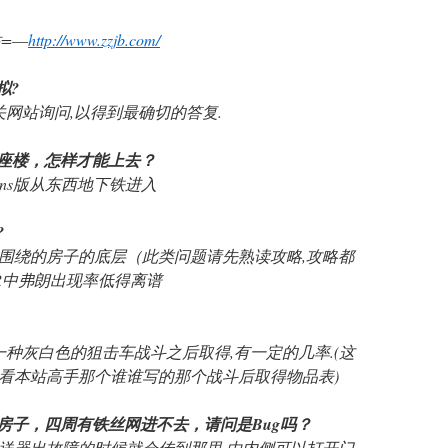
站=―
http://www.zzjb.com/
拟?
关网站询问,以得到最确切的答复.
镇有座楼，怎样才能上去？
turns版从东西地下铁进入
?
树围绕的房子的底层（此类问题请先熟读攻略,攻略都
R中弗朗出现率低得离谱
一种灰白色的狙击车战斗之后取得,有一定的几率.(这
看本站高手那个谁谁写的那个战斗后取得物品表)
有个房子，四周有铁丝网进不去，请问是Bug吗？
,传送器出故障的时候就会传到那里,由内侧可以打开门