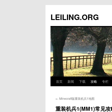
跳
至
LEILING.ORG
正
文
首页
新闻
下载
攻略
专栏
←
Minecraft版重装机兵1地图
重装机兵1(MM1)常见