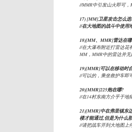
//MMR中引发山火即可
17) [MM]卫星攻击怎么选
//在大地图的战斗中使用
18)[MM、MMR]雷达
//在大瀑布附近打雷达
MM，MMR中的雷达并
19)[MMR]可以在移动
//可以的，乘坐救护车即
20)[MMR]225炮在哪?
//在14村东南方介乎于
21)[MMR]中在弗里镇
楼才能通过,但是为什么
//请把战车开到大地图上