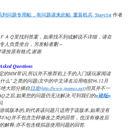
列问题专用帖，有问题请来此帖_重装机兵_Stage1st
作者
ＦＡＱ里找到答案，如果找不到或解说不详细，请在
专人负责坐台，另发帖者删～
请按原有格式,谢谢.
ked Questions
一定的MM常识,所以并不推荐初上手的入门级玩家阅读
什么”之类的问题)文中的中文译名沿用电软96.12月
答绝大部分摘自
日攻
(
http://www.jgames.net
)但其并不一
AQ之后,如果您的问题仍无法解决,可到我们的
=论坛=
问.
游戏版本的,则代表该问题只适用于该版本,如果没有
本FAQ并不包含怎样修改之类的回答，也没有修改后
的解释;亦不包含模拟器使用问题的回答.