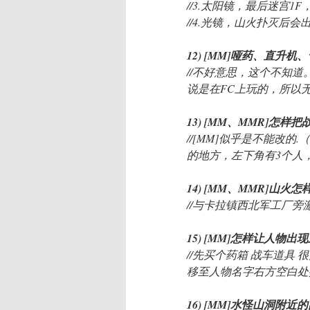
//3.太阳镜，最后迷宫1
//4.光镜，山火扑灭后
12) [MM]哑药、直升
//不好意思，这个不知
说是在FC上玩的，所以
13) [MM、MMR]
//[MM]似乎是不能改的
的地方，左下角有3个人，付
14) [MM、MMR]山火
//与卡拉镇西北军工厂
15) [MM]怎样让人物出
//先买个药箱 战车道具
移至人物名字右方空白处
16) [MM]水怪山洞附