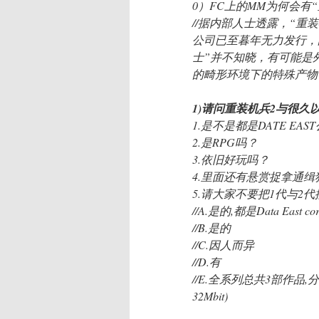
0）FC上的MM为何会有
//据内部人士透露，“重
公司已至暮年无力发行，
士”并不知晓，有可能是
的畸形环境下的特殊产物
1)请问重装机兵2与很
1.是不是都是DATE EA
2.是RPG吗？
3.依旧好玩吗？
4.里面还有悬赏捉拿通
5.请大家不要把1代与2
//A.是的,都是Data East c
//B.是的
//C.因人而异
//D.有
//E.全系列总共3部作品,分别是MM
32Mbit)