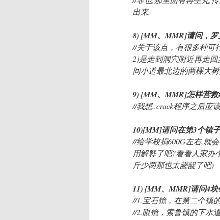
出来.
8) [MM、MMR]请
//关于该点，有很多种可
2)是走到洞穴附近再走回
间小道最北边的两棵大树
9) [MM、MMR]怎样营
//我想..crack程序之
10)[MM]请问在第3个镇
//给学校捐600G左右,
用解释了吧?看看人家办个
斤少两那也太龌龊了吧)
11) [MM、MMR]请问
//1.宝石镜，在第二个
//2.眼镜，索鲁镇的下水