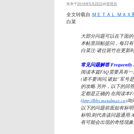
发表于
2016年5月22日
由
管理员
全文转载自
ＭＥＴＡＬ ＭＡＸ系
白菜
大部分问题可以在下面的
本帖里回帖提问，每日有
白菜注:诸位斑竹在更新时
常见问题解答 Frequently As
阅读本篇FAQ需要具有
(请不要询问,诸如”军号是
的攻略.另外，以下的回
定都是正确的.在阅读本F
(
http://bbs.metalmax.cn
)询
以下的问题前面如有标明
标明,则代表该问题通用.
有可能会出现的奇怪现象