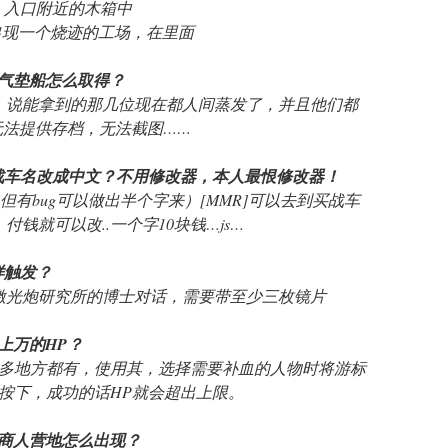
F，入口附近的木箱中
会出现一个烧迹的工场，在里面
机、气垫船怎么取得？
道。说能拿到的那几位现在都人间蒸发了，并且他们都
无法提供存档，无法截图……
怎样把战车名改成中文？不用修改器，本人最恨修改器！
.（但有bug可以做出半个字来）[MMR]可以去到买战车
钱就可以改..一个字10块钱…js…
怎样触发？
旁激光炮研究所的博士对话，需要带至少三枚镜片
现上万的HP？
 很多地方都有，使用其，选择需要补血的人物时将游标
按下，成功的话HP就会超出上限。
近的商人营地怎么出现？