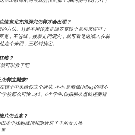
问，罗克镇东北方的洞穴怎样才会出现？
行的方法。1)是不用传真走回罗克睡个觉再来即可；
罗克，不进城，接着走回洞穴，就可看见退潮;3)在林
处走个来回，三秒钟搞定。
救红狼？
后应该就可以救了吧
子,怎样立雕像?
就会在镇子中央给你立个牌坊..不不,是雕像(用bug的就不
学校那么可怜..才5、6个学生,你捐那么点钱还要短
4块镜片怎么拿？
镇的田地里找到戒指和附近房子里的女人换
道里