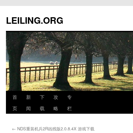
跳
至
LEILING.ORG
正
文
首
新
下
攻
专
页
闻
载
略
栏
←
NDS重装机兵2R凶残版2.0.8.4X 游戏下载