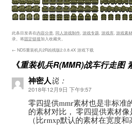
此条目发表在
内容分类
,
同人游戏制作
,
游戏专题
,
游戏库
,
游戏素
录。将
固定链接
加入收藏夹。
←
NDS重装机兵2R凶残版2.0.8.4X 游戏下载
《
重装机兵R(MMR)战车行走图 
神密人
说：
2018年12月9日 下午9:57
零四提供mmr素材也是非标准的
的素材对比， 零四提供素材像
（比rmxp默认的素材在宽度和