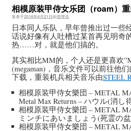
相模原装甲侍女乐团（roam）
发表于
2016年6月21日
由
管理员
日本同人乐队，早年曾推出过一些
话说好像有人吐槽过某首再见明奇的r
热……对，就是他们搞的。
其实相比MM的，个人还是更喜欢”
(megaman)，音乐文件可以前往他
下载，重装机兵相关音乐由
STEEL 
相模原装甲侍女樂団 – METAL MAX
Metal Max Returns – ハウル(消
相模原装甲侍女樂団 – METAL MAX – 
ミンチにあいましょう(死霊の盆踊
相模原装甲侍女樂団 – METAL MAX – 