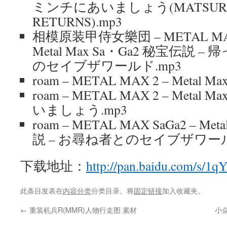
ミンチにあいましょう(MATSURI
RETURNS).mp3
相模原装甲侍女樂団 – METAL MA
Metal Max Sa・Ga2 秘宝伝説
のセイブザワールド.mp3
roam – METAL MAX 2 – Metal M
roam – METAL MAX 2 – Metal 
いましょう.mp3
roam – METAL MAX SaGa2 – Met
説 – お尋ね者とのセイブザワール
下载地址：
http://pan.baidu.com/s/1
此条目发表在
内容分类
分类目录。将
固定链接
加入收藏夹。
←
重装机兵R(MMR)人物行走图 素材
小