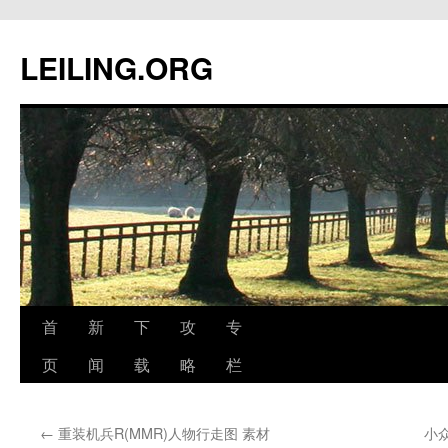
跳
至
LEILING.ORG
正
文
首
新
下
攻
专
页
闻
载
略
栏
←
重装机兵R(MMR)人物行走图 素材
小