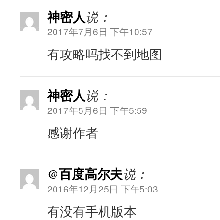
神密人
说：
2017年7月6日 下午10:57
有攻略吗找不到地图
神密人
说：
2017年5月6日 下午5:59
感谢作者
@百度高尔夫
说：
2016年12月25日 下午5:03
有没有手机版本