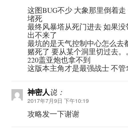
这图BUG不少 大象那里倒着走
堵死
最终风暴塔从死门进去 如果没
出不来了
最坑的是天气控制中心怎么去都
赌死了 要从某个洞里切过去。
220盖亚炮也拿不到
这版本主角才是最强战士 不管
神密人
说：
2017年7月9日 下午10:19
攻略发一下谢谢