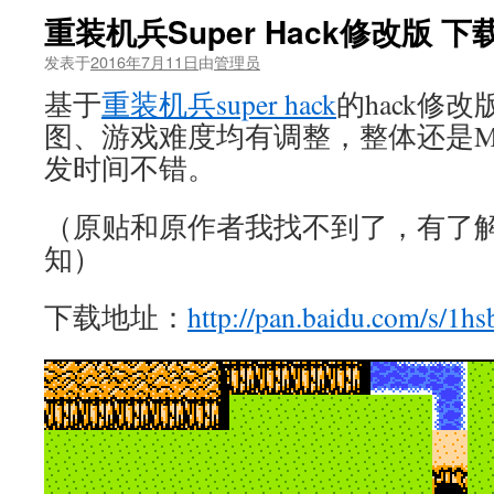
重装机兵Super Hack修改版 下
发表于
2016年7月11日
由
管理员
基于
重装机兵super hack
的hack修
图、游戏难度均有调整，整体还是M
发时间不错。
（原贴和原作者我找不到了，有了
知）
下载地址：
http://pan.baidu.com/s/1h