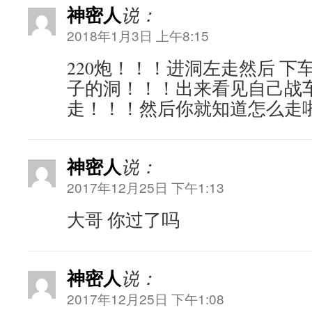
神密人
说：
2018年1月3日 上午8:15
220炮！！！进洞左走然后 
子的洞！！！出来看见自己战
走！！！然后你就知道怎么走
神密人
说：
2017年12月25日 下午1:13
大哥 你过了吗
神密人
说：
2017年12月25日 下午1:08