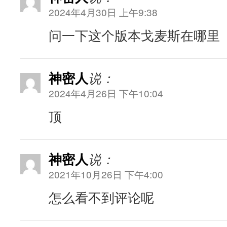
2024年4月30日 上午9:38
问一下这个版本戈麦斯在哪里
神密人
说：
2024年4月26日 下午10:04
顶
神密人
说：
2021年10月26日 下午4:00
怎么看不到评论呢