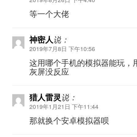
等一个大佬
神密人
说：
2019年7月8日 下午10:56
这用哪个手机的模拟器能玩，
灰屏没反应
猎人雷灵
说：
2019年1月21日 下午11:44
那就换个安卓模拟器呗