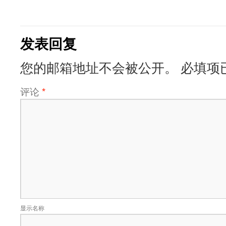
发表回复
您的邮箱地址不会被公开。
必填项
评论
*
显示名称