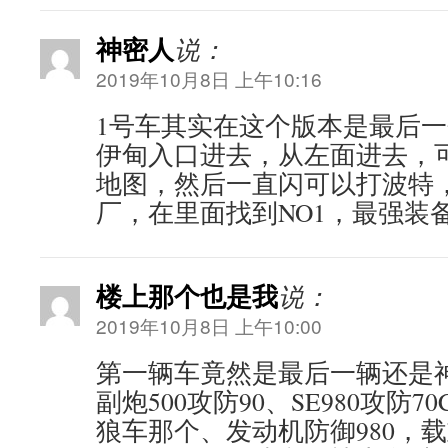
神密人
说：
2019年10月8日 上午10:16
1号车其实在这个版本是最后
伊甸入口进去，从左面进去，
地图，然后一直闪可以打波特
厂，在里面找到NO1，最强装
楼上那个也是我
说：
2019年10月8日 上午10:00
第一辆车竟然是最后一辆还是神装
副炮500攻防90、SE980攻防7
狼车那个、发动机防御980，载