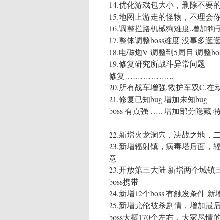
14.优化游戏包大小，删除不要的
15.地图上游走的怪物，不理会你
16.调整拦路机械狗难度.增加
17.整体调整boss难度 没事多
18.电磁炮V 调整到5周目 调整b
19.修复研究所战斗异常问题
修复……………….
20.所有战车增强.救护车双C.
21.修复已知bug 增加未知bug
boss 有点强 ….. 增加部分隐藏 
22.新增火龙洞穴，决战之地，
23.新增辐射镇，病毒塔后面，辐
意
23.开放第三大陆 新增两个城镇
boss携带
24.新增12个boss 有触发条件
25.新增尤伦被杀剧情，增加最
boss大概170个左右，大家尽情