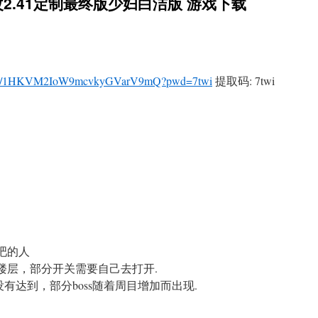
2.41定制最终版少妇白洁版 游戏下载
com/s/1HKVM2IoW9mcvkyGVarV9mQ?pwd=7twi
提取码: 7twi
吧的人
楼层，部分开关需要自己去打开.
没有达到，部分boss随着周目增加而出现.