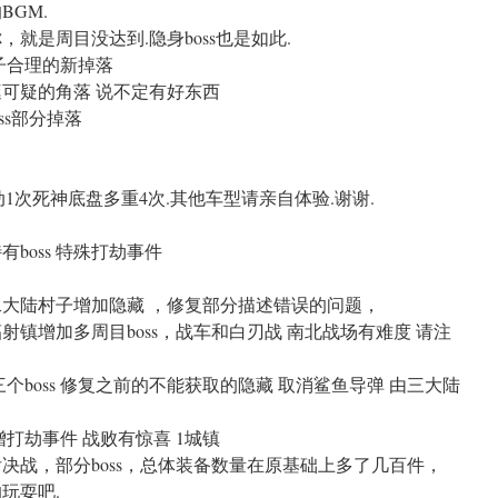
BGM.
，就是周目没达到.隐身boss也是如此.
狗子合理的新掉落
逛逛可疑的角落 说不定有好东西
oss部分掉落
在动1次死神底盘多重4次.其他车型请亲自体验.谢谢.
特有boss 特殊打劫事件
二大陆村子增加隐藏 ，修复部分描述错误的问题，
射镇增加多周目boss，战车和白刃战 南北战场有难度 请注
三个boss 修复之前的不能获取的隐藏 取消鲨鱼导弹 由三大陆
 新增打劫事件 战败有惊喜 1城镇
后决战，部分boss，总体装备数量在原基础上多了几百件，
的玩耍吧.