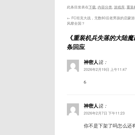
此条目发表在
下载
,
内容分类
,
游戏库
,
重装
←
FC坦克大战，无数80后老男孩的启蒙
风靡全国？
《
重装机兵失落的大陆魔改
条回应
神密人
说：
2026年2月19日 上午11:47
6
神密人
说：
2026年2月7日 下午11:23
你不是下架了吗怎么还