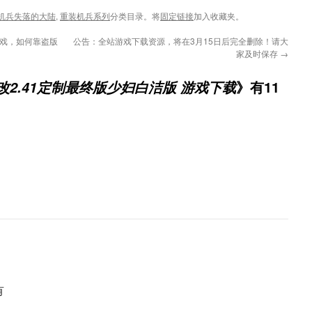
机兵失落的大陆
,
重装机兵系列
分类目录。将
固定链接
加入收藏夹。
游戏，如何靠盗版
公告：全站游戏下载资源，将在3月15日后完全删除！请大
家及时保存
→
》有11
2.41定制最终版少妇白洁版 游戏下载
有