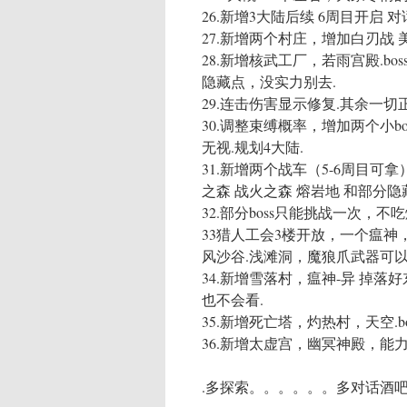
26.新增3大陆后续 6周目开启
27.新增两个村庄，增加白刃战 
28.新增核武工厂，若雨宫殿.bo
隐藏点，没实力别去.
29.连击伤害显示修复.其余一切
30.调整束缚概率，增加两个小
无视.规划4大陆.
31.新增两个战车（5-6周目
之森 战火之森 熔岩地 和部分隐
32.部分boss只能挑战一次，
33猎人工会3楼开放，一个瘟神
风沙谷.浅滩洞，魔狼爪武器可
34.新增雪落村，瘟神-异 掉落
也不会看.
35.新增死亡塔，灼热村，天空.b
36.新增太虚宫，幽冥神殿，能
.多探索。。。。。。多对话酒吧