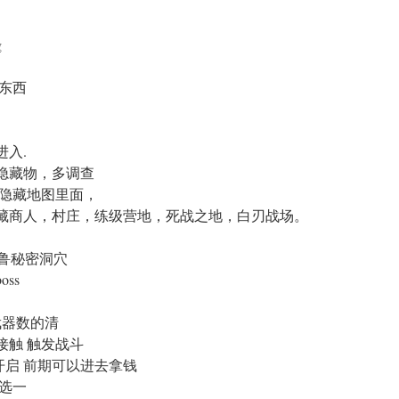
g
东西
进入.
庄隐藏物，多调查
都在隐藏地图里面，
隐藏商人，村庄，练级营地，死战之地，白刃战场。
 帕鲁秘密洞穴
ss
武器数的清
家接触 触发战斗
目开启 前期可以进去拿钱
2选一