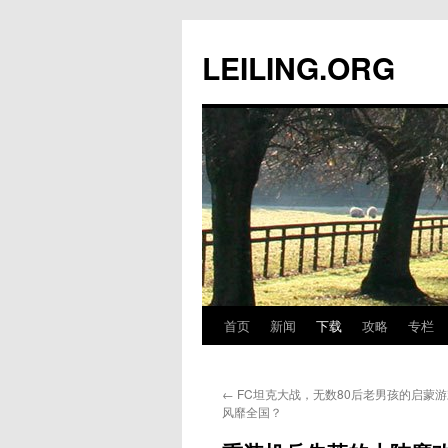
跳
至
LEILING.ORG
正
文
首页
新闻
下载
攻略
专栏
←
FC坦克大战，无数80后老男孩的启蒙
风靡全国？