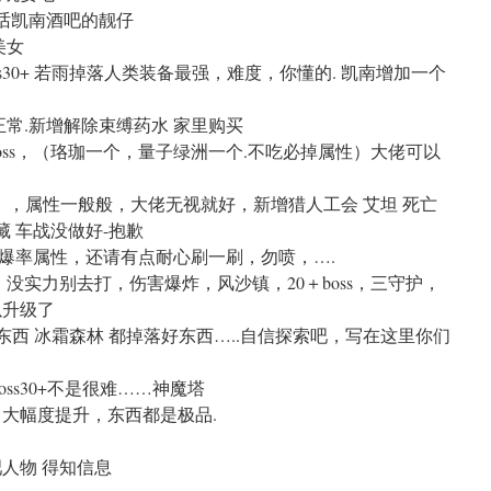
 对话凯南酒吧的靓仔
美女
ss30+ 若雨掉落人类装备最强，难度，你懂的. 凯南增加一个
正常.新增解除束缚药水 家里购买
boss，（珞珈一个，量子绿洲一个.不吃必掉属性）大佬可以
可拿），属性一般般，大佬无视就好，新增猎人工会 艾坦 死亡
藏 车战没做好-抱歉
不吃爆率属性，还请有点耐心刷一刷，勿喷，….
，没实力别去打，伤害爆炸，风沙镇，20＋boss，三守护，
以升级了
好东西 冰霜森林 都掉落好东西…..自信探索吧，写在这里你们
oss30+不是很难……神魔塔
力大幅度提升，东西都是极品.
人物 得知信息