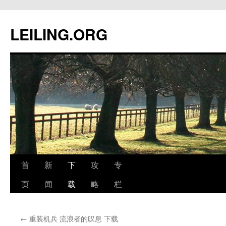
跳
至
LEILING.ORG
正
文
首
新
下
攻
专
页
闻
载
略
栏
←
重装机兵 流浪者的叹息 下载