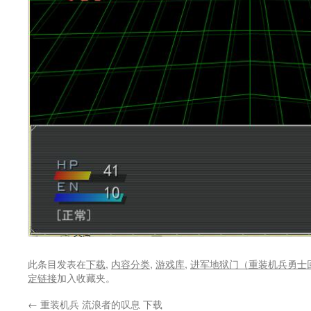
此条目发表在
下载
,
内容分类
,
游戏库
,
进军地狱门（重装机兵勇士
定链接
加入收藏夹。
←
重装机兵 流浪者的叹息 下载