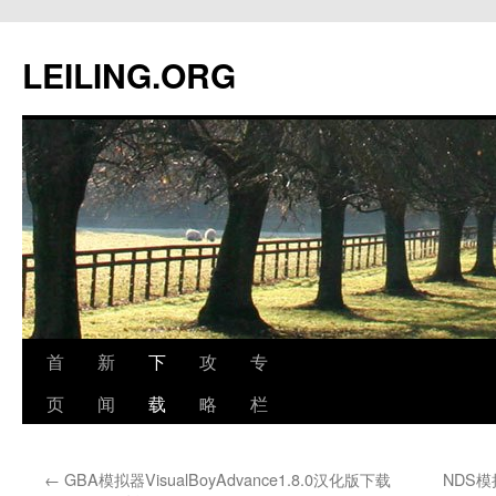
跳
至
LEILING.ORG
正
文
首
新
下
攻
专
页
闻
载
略
栏
←
GBA模拟器VisualBoyAdvance1.8.0汉化版下载
NDS模