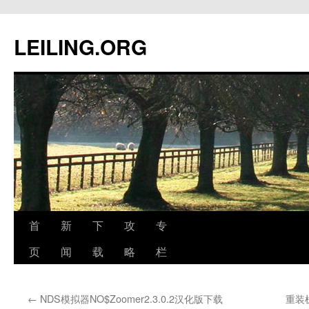
跳
至
LEILING.ORG
正
文
首
新
下
攻
专
页
闻
载
略
栏
←
NDS模拟器NO$Zoomer2.3.0.2汉化版下载
重装机