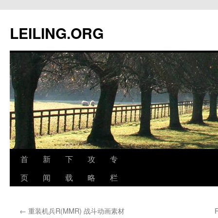
跳
至
LEILING.ORG
正
文
首
新
下
攻
专
页
闻
载
略
栏
←
重装机兵R(MMR) 战斗动画素材