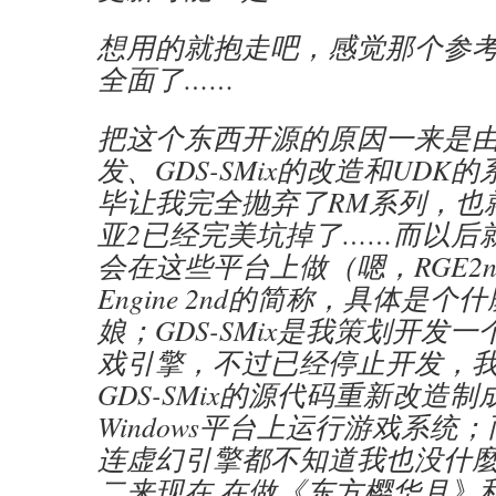
想用的就抱走吧，感觉那个参
全面了……
把这个东西开源的原因一来是由於
发、GDS-SMix的改造和UDK
毕让我完全抛弃了RM系列，也
亚2已经完美坑掉了……而以后
会在这些平台上做（嗯，RGE2nd是
Engine 2nd的简称，具体是
娘；GDS-SMix是我策划开发
戏引擎，不过已经停止开发，
GDS-SMix的源代码重新改造
Windows平台上运行游戏系统
连虚幻引擎都不知道我也没什麼
二来现在 在做《东方樱华月》