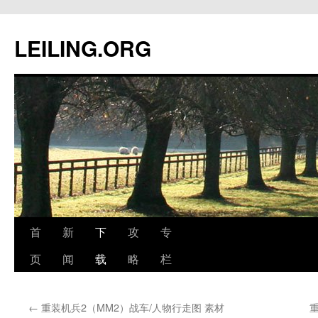
跳
至
LEILING.ORG
正
文
首
新
下
攻
专
页
闻
载
略
栏
←
重装机兵2（MM2）战车/人物行走图 素材