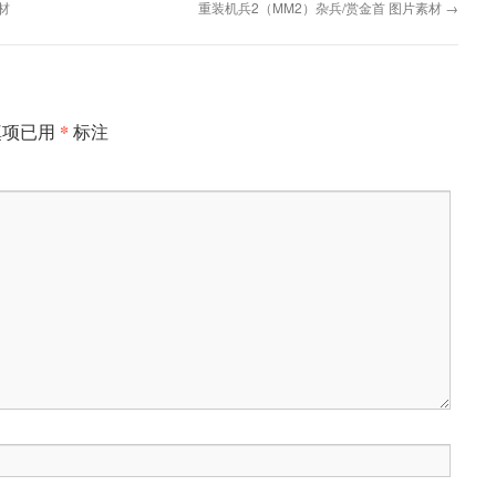
材
重装机兵2（MM2）杂兵/赏金首 图片素材
→
*
填项已用
标注