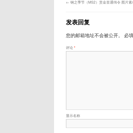
←
钢之季节（MS2）赏金首通缉令 图片素
发表回复
您的邮箱地址不会被公开。
必
评论
*
显示名称