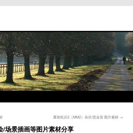
材
重装机兵2（MM2）杂兵/赏金首 图片素材
→
绘/场景插画等图片素材分享