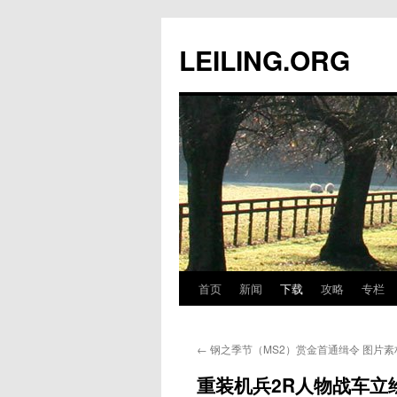
跳
至
LEILING.ORG
正
文
首页
新闻
下载
攻略
专栏
←
钢之季节（MS2）赏金首通缉令 图片素
重装机兵2R人物战车立