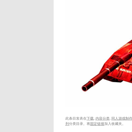
此条目发表在
下载
,
内容分类
,
同人游戏制
列
分类目录。将
固定链接
加入收藏夹。