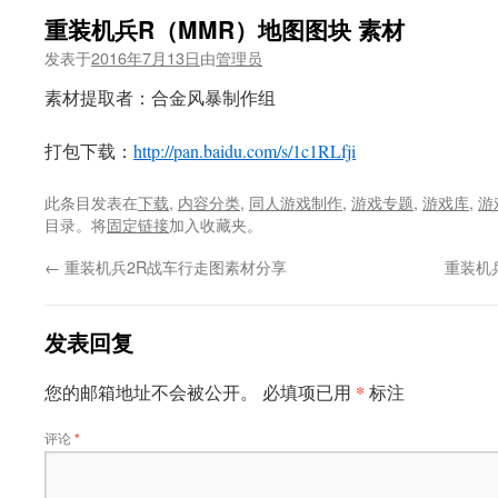
重装机兵R（MMR）地图图块 素材
发表于
2016年7月13日
由
管理员
素材提取者：合金风暴制作组
打包下载：
http://pan.baidu.com/s/1c1RLfji
此条目发表在
下载
,
内容分类
,
同人游戏制作
,
游戏专题
,
游戏库
,
游
目录。将
固定链接
加入收藏夹。
←
重装机兵2R战车行走图素材分享
重装机
发表回复
*
您的邮箱地址不会被公开。
必填项已用
标注
评论
*