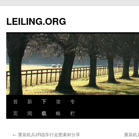
跳
至
LEILING.ORG
正
文
首
新
下
攻
专
页
闻
载
略
栏
←
重装机兵2R战车行走图素材分享
重装机