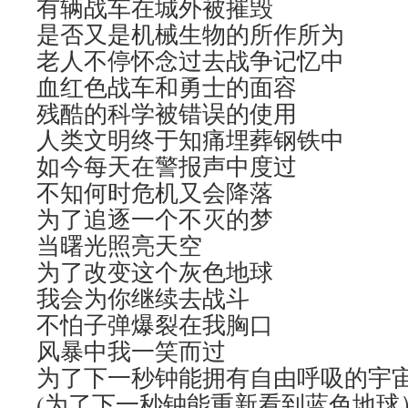
有辆战车在城外被摧毁
是否又是机械生物的所作所为
老人不停怀念过去战争记忆中
血红色战车和勇士的面容
残酷的科学被错误的使用
人类文明终于知痛埋葬钢铁中
如今每天在警报声中度过
不知何时危机又会降落
为了追逐一个不灭的梦
当曙光照亮天空
为了改变这个灰色地球
我会为你继续去战斗
不怕子弹爆裂在我胸口
风暴中我一笑而过
为了下一秒钟能拥有自由呼吸的宇
(为了下一秒钟能重新看到蓝色地球