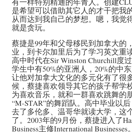
有一样特别精通的年青人。创建CLUB
是希望可以借助其它人的才干把我
从而达到我自己的梦想。嗯，我觉
就是贪玩。
蔡捷是99年和父母移民到加拿大的
业，到卡尔加里后为了学习英文重
高中时代在Sir Winston Church
学生中有50%的亚洲人，20%的中
让他对加拿大文化的多元化有了很
候，蔡捷喜欢领导其它的孩子帮学
为喜欢音乐，就和一群喜欢跳舞的
“M-STAR”的舞蹈队。高中毕业
去了多伦多、温哥华就读大学，这
了。2003年的9月份，蔡捷进入了Haskayn
Business主修International Bus