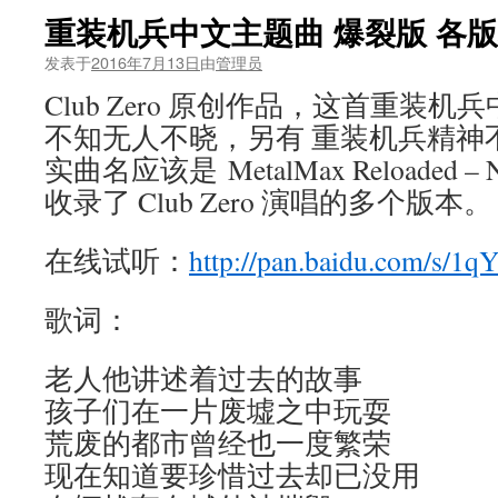
重装机兵中文主题曲 爆裂版 各
发表于
2016年7月13日
由
管理员
Club Zero 原创作品，这首重装
不知无人不晓，另有 重装机兵精神
实曲名应该是 MetalMax Reloaded – N
收录了 Club Zero 演唱的多个版本。
在线试听：
http://pan.baidu.com/s/1q
歌词：
老人他讲述着过去的故事
孩子们在一片废墟之中玩耍
荒废的都市曾经也一度繁荣
现在知道要珍惜过去却已没用