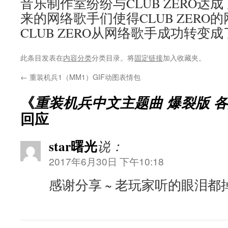
音乐制作室纷纷与CLUB ZERO达
来的网络歌手们使得CLUB ZERO
CLUB ZERO从网络歌手成功转变
此条目发表在
内容分类
分类目录。将
固定链接
加入收藏夹。
←
重装机兵1（MM1）GIF动图表情包
《
重装机兵中文主题曲 爆裂版 
回应
star曙光
说：
2017年6月30日 下午10:18
感谢分享 ~ 老玩家听的眼泪都