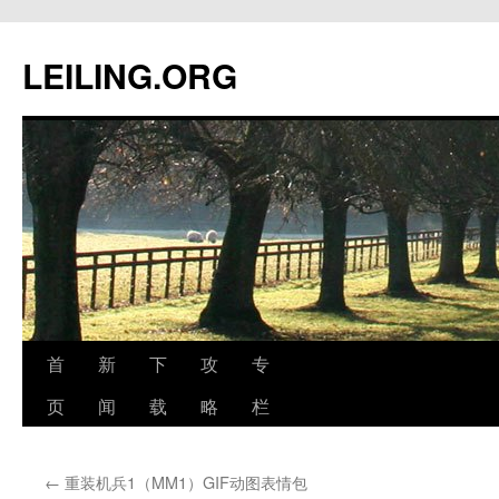
跳
至
LEILING.ORG
正
文
首
新
下
攻
专
页
闻
载
略
栏
←
重装机兵1（MM1）GIF动图表情包