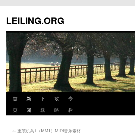
跳
至
LEILING.ORG
正
文
首
新
下
攻
专
页
闻
载
略
栏
←
重装机兵1（MM1）MIDI音乐素材