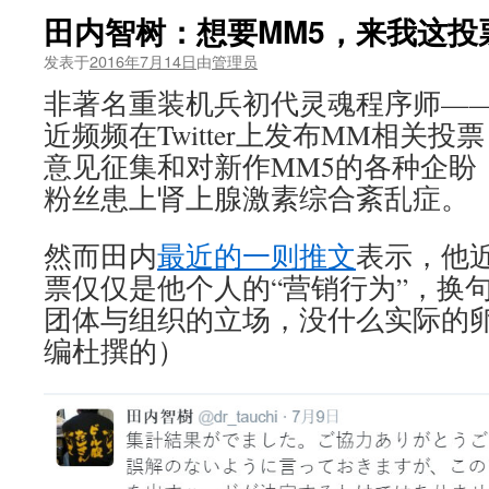
田内智树：想要MM5，来我这投
发表于
2016年7月14日
由
管理员
非著名重装机兵初代灵魂程序师—
近频频在Twitter上发布MM相关
意见征集和对新作MM5的各种企盼
粉丝患上肾上腺激素综合紊乱症。
然而田内
最近的一则推文
表示，他
票仅仅是他个人的“营销行为”，换
团体与组织的立场，没什么实际的
编杜撰的）