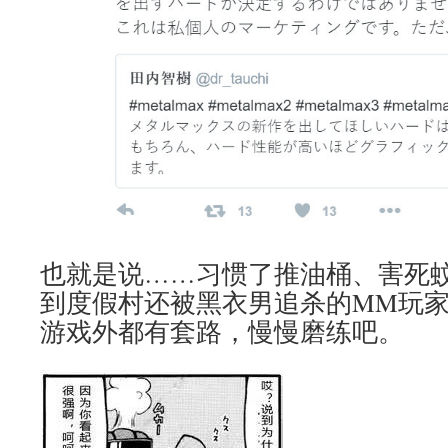
也就是说……习惯了推油桶、害死
到度假村还被黑衣男追杀的MM玩
游戏外都有套路，慢慢磨练吧。