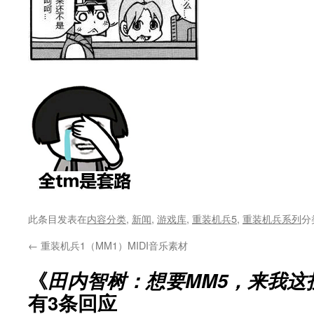
此条目发表在
内容分类
,
新闻
,
游戏库
,
重装机兵5
,
重装机兵系列
分
←
重装机兵1（MM1）MIDI音乐素材
《
田内智树：想要MM5，来我这
有3条回应