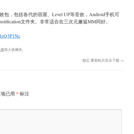
，包括各代的宿屋、Level UP等音效，Android手机可
ification文件夹。非常适合在三次元邂逅MM同好。
s/1eQ3P1Nc
链接
加入收藏夹。
鯱忍 重装机兵音乐下载
→
*
填项已用
标注