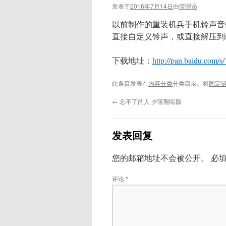
发表于
2016年7月14日
由
管理员
以前制作的重装机兵手机铃声音效包
直接自定义铃声，或直接解压到not
下载地址：
http://pan.baidu.com/
此条目发表在
内容分类
分类目录。将
固定
←
忘不了的人 夕落翻唱版
发表回复
您的邮箱地址不会被公开。
必
评论
*