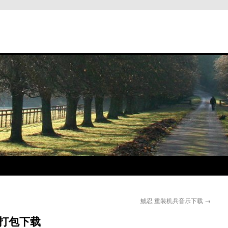
鯱忍 重装机兵音乐下载
→
 打包下载