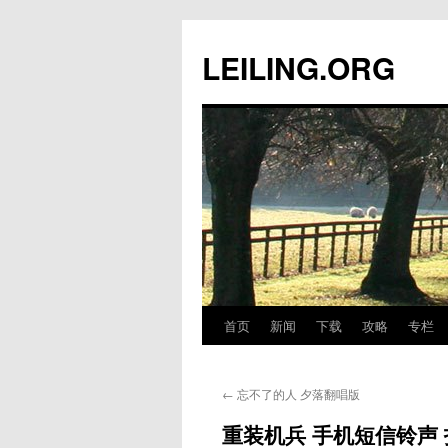
跳
至
LEILING.ORG
正
文
首页
新闻
下载
攻略
专栏
←
忘不了的人 夕落翻唱版
重装机兵 手机短信铃声