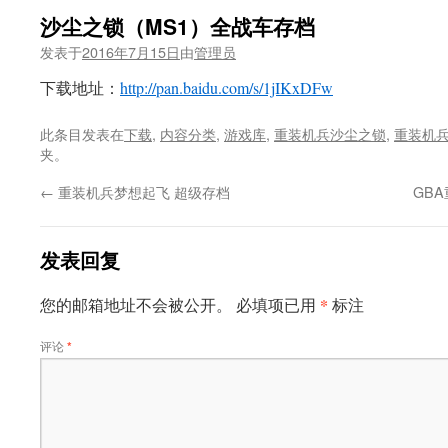
沙尘之锁（MS1）全战车存档
发表于
2016年7月15日
由
管理员
下载地址：
http://pan.baidu.com/s/1jIKxDFw
此条目发表在
下载
,
内容分类
,
游戏库
,
重装机兵沙尘之锁
,
重装机
夹。
←
重装机兵梦想起飞 超级存档
GB
发表回复
*
您的邮箱地址不会被公开。
必填项已用
标注
评论
*