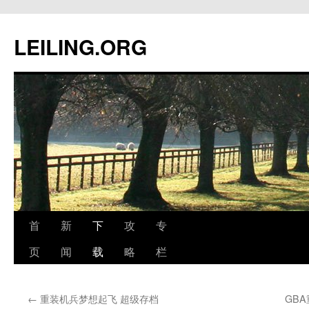
跳
至
LEILING.ORG
正
文
首
新
下
攻
专
页
闻
载
略
栏
←
重装机兵梦想起飞 超级存档
GB