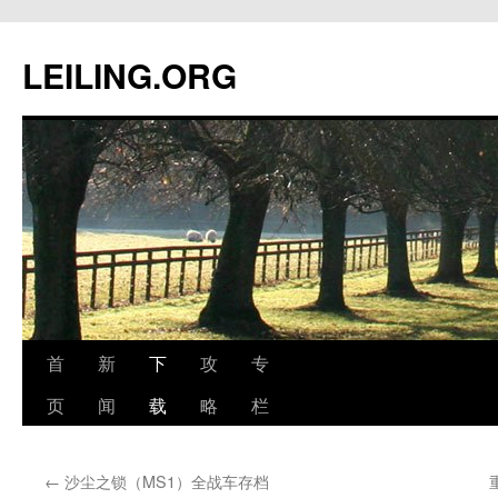
跳
至
LEILING.ORG
正
文
首
新
下
攻
专
页
闻
载
略
栏
←
沙尘之锁（MS1）全战车存档