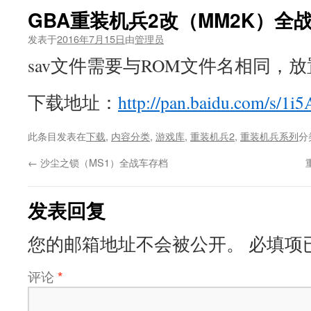
GBA重装机兵2改（MM2K）全
发表于
2016年7月15日
由
管理员
sav文件需要与ROM文件名相同，放置
下载地址：
http://pan.baidu.com/s/1i
此条目发表在
下载
,
内容分类
,
游戏库
,
重装机兵2
,
重装机兵系列
分
←
沙尘之锁（MS1）全战车存档
发表回复
您的邮箱地址不会被公开。
必填项
评论
*