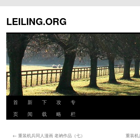
跳
至
LEILING.ORG
正
文
首
新
下
攻
专
页
闻
载
略
栏
←
重装机兵同人漫画 老衲作品（七）
重装机