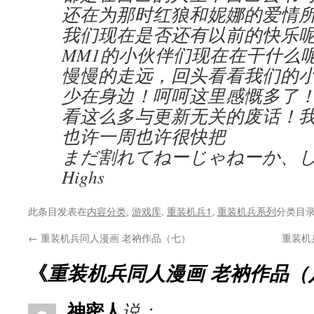
还在为那时红狼和妮娜的爱情
我们现在是否还有以前的快乐呢
MM1的小伙伴们现在在干什么
慢慢的走远，回头看看我们的
少在身边！呵呵这里感慨多了！
看这么多与更新无关的废话！
也许一周也许很快把
まだ割れてねーじゃねーか、しゃぼ…
Highs
此条目发表在
内容分类
,
游戏库
,
重装机兵1
,
重装机兵系列
分类目
←
重装机兵同人漫画 老衲作品（七）
重装机
《
重装机兵同人漫画 老衲作品（
神密人
说：