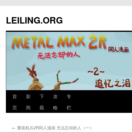
跳
至
LEILING.ORG
正
文
首
新
下
攻
专
页
闻
载
略
栏
←
重装机兵2R同人漫画 无法忘却的人（一）