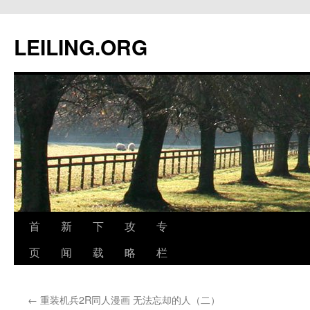
跳
至
LEILING.ORG
正
文
首
新
下
攻
专
页
闻
载
略
栏
←
重装机兵2R同人漫画 无法忘却的人（二）