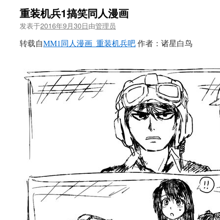
重装机兵1搞笑同人漫画
发表于
2016年9月30日
由
管理员
转载自
MM1同人漫画_重装机兵吧
作者：诸星白鸟