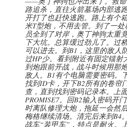
——奥丁神驹也冲出来了。救命
路追杀，直往火箭墓场内部逃
开打了也赶快逃跑。路上有个箱
米T型炮，不用去管。到了一处
员全到了对岸，奥丁神驹太重
下大坑。总算缓过劲儿了。过
可以进去。到B1，这里的敌人
过HP少。看到附近有固定镭射
到炮跟前开战，战斗时候用那
敌人。B1有个电脑需要密码。下
找到ID卡，开下B2所有的卷帘
查，直到找到密码记录本。上
PROMISE7。回B2输入密码开
时离队修理大炮，拖延一会然
梅格继续清场。清完后来到B4
战车“装甲车”，特点是耐火。