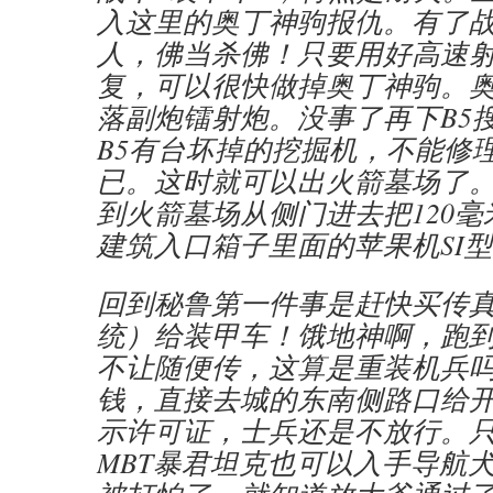
入这里的奥丁神驹报仇。有了
人，佛当杀佛！只要用好高速
复，可以很快做掉奥丁神驹。
落副炮镭射炮。没事了再下B5
B5有台坏掉的挖掘机，不能修
已。这时就可以出火箭墓场了
到火箭墓场从侧门进去把120毫
建筑入口箱子里面的苹果机SI
回到秘鲁第一件事是赶快买传
统）给装甲车！饿地神啊，跑
不让随便传，这算是重装机兵
钱，直接去城的东南侧路口给
示许可证，士兵还是不放行。
MBT暴君坦克也可以入手导航