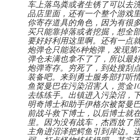
车上落鸟粪或者生锈了可以去
品店里面，还有一个整个游戏
你寄存道具的角色，因为有很
买只能靠掉落或者挖掘，想全
要好好利用这里啊。还有一点
炮弹仓只能装6种炮弹，发现第
弹仓未满也拿不了了，所以最
炮弹寄存。穷死了，到处搜刮
装备吧。来到勇士服务部打听
鱼胬曼巴在污染沼害人，赏金10
去练练手。出镇进入污染沼，
明奇博士和助手伊格尔被胬曼
前战斗救下博士，以后博士就
里。因为没有战车，杰西放了
主角进沼泽把鳄鱼引到岸边。