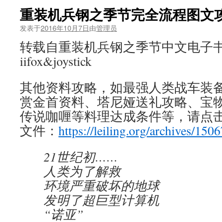
重装机兵钢之季节完全流程图文
发表于
2016年10月7日
由
管理员
转载自重装机兵钢之季节中文电子书v
iifox&joystick
其他资料攻略，如最强人类战车装
赏金首资料、塔尼娅送礼攻略、宝
传说咖喱等料理达成条件等，请点
文件：
https://leiling.org/archives/1506
21世纪初……
人类为了解救
环境严重破坏的地球
发明了超巨型计算机
“诺亚”