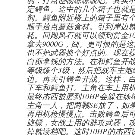
弱，打点怪物练练级吧。其实
定鳄鱼。途中的几个箱子也就
剂。鳄鱼附近楼上的箱子里有
顺手拾点蘑菇食材。引到岸边
耗。回飓风石就可以领到赏金10
拿去9000G，囧。更可恨的是
也不把武器换个好点的。现在
白痴拿钱的方法。在和鳄鱼开
等级练个3级，然后把战车主炮
边。再去引鳄鱼开战。这样，
下车和鳄鱼打。主角在车上用
最终杰西被磨到10HP会躲在
主角一人，把两颗SE放了，如
再用机枪慢慢点。击败鳄鱼后
旋镖，女战士用的群攻武器，
掉就读档吧。这时10HP的杰