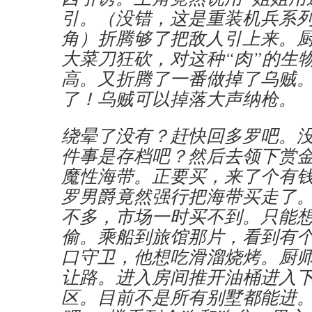
引。（没错，这是重装机兵系
角）折腾够了把敌人引上来。
大菜刀狂砍，对这种“肉”的生
高。又折腾了一番做掉了乌贼
了！乌贼可以掉落大声纳枪。
绕晕了没有？赶快回多罗吧。
件事是存档吧？然后去领下赏
魔性海带。正要买，来了个有
罗男爵竟然强行把海带买走了
不多，市场一时买不到。只能
偷。乘船到旅馆那片，看到有
口守卫，他想吃滑溜烧烤。厨
让路。进入房间推开油桶进入
区。目前不是所有别墅都能进