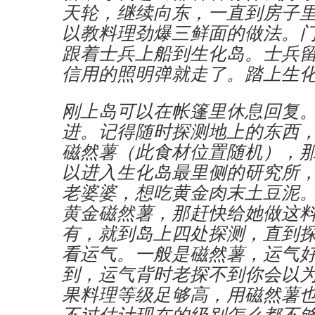
天轮，继续向东，一直到房子
以教料理劲爆三鲜面的做法。
跟着士兵上船到生化岛。士兵
信用的照明弹就走了。踏上生
刚上岛可以在帐篷里休息回复
进。记得随时探测地上的东西
磁然薯（此食材位置随机），
以进入生化岛最里侧的研究所
老婆婆，想吃黄金肉末土豆泥
黄金磁然薯，那赶快给她做这
有，就到岛上四处探测，直到
看运气。一般是磁然薯，运气
到，运气背时老探不到你会以为
果料理等级足够高，用磁然薯
不过估计现在的级别怎么都不