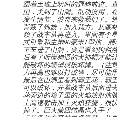
跟着土堆上吠叫的野狗前进。直
围，关到了山洞。乱动没用，
发生情节，波奇来救我们了。
背叛了狗族，加入我方。从森
领了战车从再进入。里面有个
式引擎和主炮90毫米T型炮。
下车进了山洞，要是看到狗挡
后有了听懂狗语的犬神帽才能
能破坏的墙壁就破坏掉。（注
力再高也难以打破墙，尽可能
最后在山洞里看到霸王花，霸
可以破坏，开着战车从后面进
花旁边的箱子里的火焰放射炮
上高速射击加上火焰狂烧，很
掉了。巨大菌团结晶也入手了