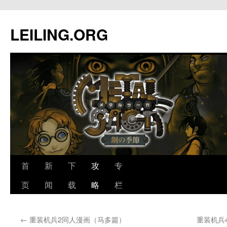
跳
至
LEILING.ORG
正
文
首
新
下
攻
专
页
闻
载
略
栏
←
重装机兵2同人漫画（马多篇）
重装机兵