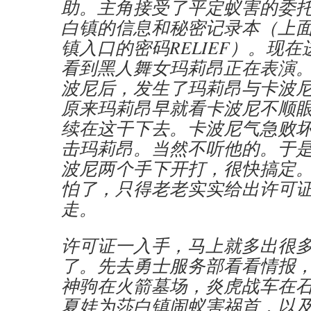
助。主角接受了平定蚁害的委
白镇的信息和秘密记录本（上
镇入口的密码RELIEF）。现
看到黑人舞女玛莉昂正在表演
波尼后，发生了玛莉昂与卡波
原来玛莉昂早就看卡波尼不顺
续在这干下去。卡波尼气急败
击玛莉昂。当然不听他的。于
波尼两个手下开打，很快搞定
怕了，只得老老实实给出许可
走。
许可证一入手，马上就多出很
了。先去勇士服务部看看情报
神驹在火箭墓场，炎虎战车在
夏娃为莎白镇闹蚁害祸首，以