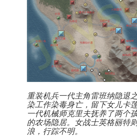
重装机兵一代主角雷班纳隐退
染工作染毒身亡，留下女儿卡
一代机械师克里夫抚养了两个
的农场隐居。女战士英格丽特
浪，行踪不明。