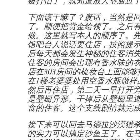
被打怕了，就知道放大爷通过
下面该干嘛了？废话，当然是
了。顺便把赏金给领了。之后
做。这里就写本人的顺序了。先
馆吧台人说话要住店，按照提
后每天都会发生神秘的住客消
住客的房间会出现有香水味的
店在303房间的梳妆台上面能
在1楼老婆婆处用空香水瓶做样
然后再住店，第二天一早打开
是壁橱异形。干掉后从壁橱里
食的住客。这个支线剧情就完
接下来可以回去马德拉沙漠猎
的实力可以搞定沙鱼王了。在