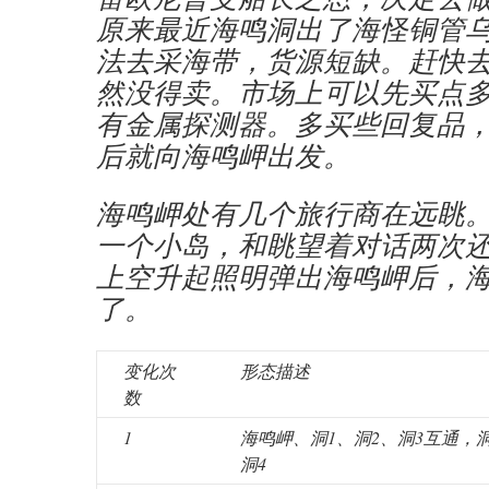
原来最近海鸣洞出了海怪铜管
法去采海带，货源短缺。赶快
然没得卖。市场上可以先买点
有金属探测器。多买些回复品
后就向海鸣岬出发。
海鸣岬处有几个旅行商在远眺
一个小岛，和眺望着对话两次
上空升起照明弹出海鸣岬后，
了。
变化次
形态描述
数
1
海鸣岬、洞1、洞2、洞3互通，洞
洞4