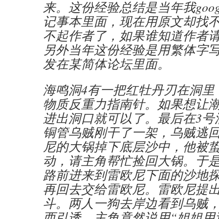
来。这份经验总结是当年我goog
记事本里面，现在用原文却找
不起作者了，如果谁知道作者
另外当年这份经验是用繁体字
发在某简体论坛里面。
海鸣洞4有一把红牡丹刃在洞里
物质反重力指南针。如果想让
进出洞口就可以了。最后在3号
铜管乌贼刚干了一架，乌贼逃
尼的大锅掉下底层沙中，他被
动，请主角帮忙捡回大锅。于是
路前进来到雷欧尼下面的沙地
再回去交给雷欧尼。雷欧尼提
斗。两人一狗去岸边看到乌贼
西引诱。主角竟然说用“姐姐用