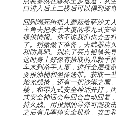
点装备就在森林里多逛逛，从
口进入后上二楼后可以得到波
回到溺死街把大蘑菇给萨沙夫
主角去把杀手大厦的零九式安
提供情报。你不说我们也会去
了。稍微做下准备，去武器店
和防具吧。别忘了买点铅笔头
这时身上好像有拾取的几颗手
车来到杀手大厦，进行全层搜
要推油桶和坐传送带。获取一
焰光线抢，还有一把沙漠之鹰。
楼，和零九式安全神话开打，
式安全神话会每回合自动回复
持久战。用投掷的导弹可能攻
之后有几率掉安全机枪。攻击