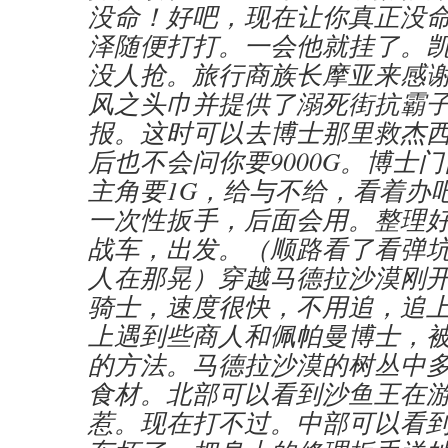
没命！好吧，现在让你真正没
泽随便打打。一会他就挂了。凯旋
没人抢。旅行商族长摩亚来感
风之头巾并提供了溺死街抗霸
报。这时可以去博士那里救杰
后也不会问你要9000G。博士
主角要1G，给与不给，看着办
一次性扳手，后面会用。整理
战车，出发。（顺路看了看弹
人在那晃）穿越马德拉沙漠刚
骑士，速度很快，不用追，追
上遇到些商人和佩帕曼博士，
的方法。马德拉沙漠的树丛中
食材。北部可以看到沙鱼王在
惹。现在打不过。中部可以看到