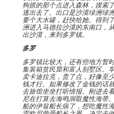
狗抓的那个点进入森林，摸索
逃出去了。出口是沙漠绿洲绿
要个大水罐，赶快给她。得到
洲进入马德拉沙漠的东南口，
出沙漠，来到多罗镇。
多罗
多罗镇比较大，还有些地方暂
集装箱贫民窟和富人别墅区。
卖卡迪拉克，贵了点，好像至少5
钱才行。如果修改了金钱的话
去旅馆坐坐打听情报。刚进去
尼在打算去海鸣洞取魔性海带
船的伊翁船长病了，想吃魔性
雷欧尼曾受船长之恩，决定去