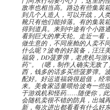
门向东行动要小心了，这里的
敌率也相当高。路边有些集装
到几个人造人，可以开战，人
靴只有他们能掉落。有的集装
得到道具。来到中途有个小路
看到巨大的摩天轮。走近一看
做生意的，不同座舱的人卖不
什么呢？波奇的好装备，汪汪
福袋，DD菠萝弹，老虎机与游
药”。（嗯，制作人确实无敌了
西，钱多的话多买些菠萝弹。
配好。好运道福袋很超值，经
来。美食家适量喂给波奇一些
于游戏机和怪药……随便你，此
会随机卖很不错的防具，出城
新，每次进出都看看有什么好