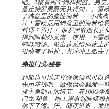
吧。2楼看到个狗和狗盆。男主
是丘特罗男爵无从得知）。雷
了狗盆里的魔性海带——小狗高
汗！雷欧尼用狗盆里的海带给
料理？再汗！ 多罗伊翁船长房
得到阿莉莎菜谱，使用一下雷
鸣味噌汤。做出这菜给病床上
很快有了精神，兴冲冲上船去
弗拉门戈·秘鲁
到船边可以选择做保镖也可以
先用花钱吧。做保镖会触发一
被主角制止的情节。花100G坐
门戈·秘鲁。刚上岸看到眼睛娘
跳下了海。汗。随便逛逛，发