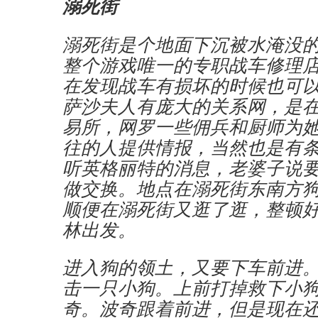
溺死街
溺死街是个地面下沉被水淹没
整个游戏唯一的专职战车修理
在发现战车有损坏的时候也可
萨沙夫人有庞大的关系网，是
易所，网罗一些佣兵和厨师为
往的人提供情报，当然也是有
听英格丽特的消息，老婆子说
做交换。地点在溺死街东南方
顺便在溺死街又逛了逛，整顿
林出发。
进入狗的领土，又要下车前进
击一只小狗。上前打掉救下小
奇。波奇跟着前进，但是现在还