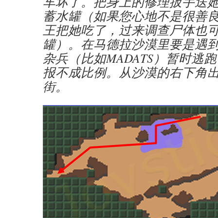
车坏了。把身上的修理扳手送
蓄水罐（如果您心地不是很善
王把她吃了，过来调查尸体也
罐）。在马德拉沙漠里要是遇
杂兵（比如MADATS）暂时逃
报不成比例。从沙漠的右下角
街。