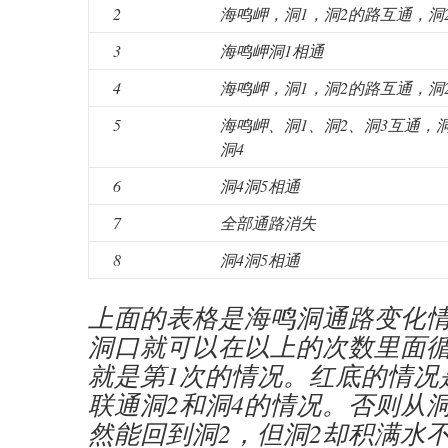
2
海鸣岬，洞1，洞2的路互通，洞
3
海鸣岬洞1相通
4
海鸣岬，洞1，洞2的路互通，洞
5
海鸣岬、洞1、洞2、洞3互通，洞
洞4
6
洞4洞5相通
7
全部通路消失
8
洞4洞5相通
上面的表格是海鸣洞通路变化
洞口就可以在以上的次数里面循
就是第1次的情况。红底的情况
联通洞2和洞4的情况。否则从
然能回到洞2，但洞2却积满水