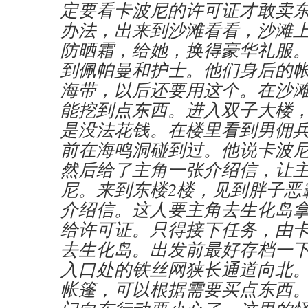
定要看卡波尼的许可证才敢卖
办法，出来到沙滩看看，沙滩
防晒霜，给她，换得豪华礼服
到佩帕曼和护士。他们身后的
海带，以后还要用这个。在沙
能挖到点东西。进入双子大楼
是没法花钱。在楼里看到男佣
前在海鸣洞碰到过。他说卡波
然后给了主角一张介绍信，让
尼。来到东楼2楼，见到胖子恶
介绍信。这人要主角去生化岛
给许可证。只得接下任务，由
去生化岛。出发前最好存档一
入口处的铁丝网狭长通道向北
帐篷，可以根据需要买点东西