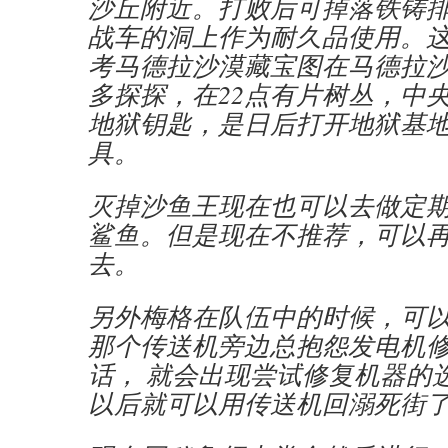
沙丘附近。打败后可掉落铁铸
战车的洞上作为耐久品使用。
考马德拉沙漠藏宝图在马德拉
多探探，在22点有片树丛，中
地狱钥匙，是日后打开地狱基
具。
灭掉沙鱼王现在也可以去做定期
鲨鱼。但是现在不推荐，可以
去。
另外梅格在队伍中的时候，可
那个传送机旁边总抱怨发电机
话， 就会出现尝试修复机器的
以后就可以用传送机回溺死街