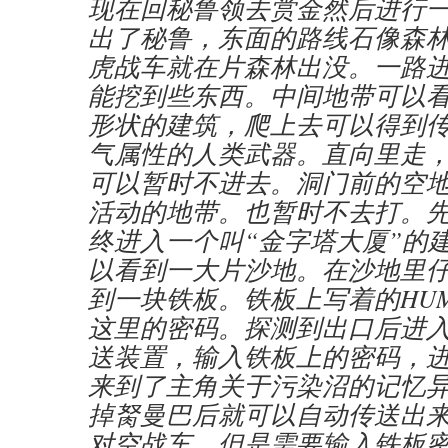
现在回秘鲁领去赏金然后进行
出了秘鲁，东面的路线石像森
虎战车就在片森林出没。一路
能挖到些东西。中间地带可以
形状的建筑，爬上去可以得到
气属性的人类武器。直向里走
可以暂时不进去。洞门前的空
活动的地带。也暂时不去打。
终进入一个叫“金字塔大厦”的
以看到一大片沙地。在沙地里
到一块铁板。铁板上写着的HUMM
这里的密码。探测到出口后进
送装置，输入铁板上的密码，
来到了主角关于污染沼的记忆
掉胬曼巴后就可以自动传送出
对空战车，但是需要输入铁板密码