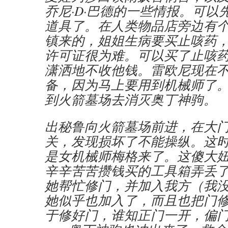
乔尼·D·巴德的一些情报。可以
道具了。在人类物品店旁边有
镇来的，姐姐生病要买止咳药
许可证很为难。可以买了止咳
潇洒地不收他钱。雷欧尼现在
备，因为马上要用到机械师了
到火箭墓场去消灭奥丁神驹。
出秘鲁向火箭墓场前进，在大
关，发现损坏了不能操纵。这
是女机械师梅格来了。这傻大
辛辛苦苦攒钱买的工具箱弄丢
她帮忙修门，并加入我方（我
她似乎也加入了，而且也把门
于修好门，谁知正门一开，偏