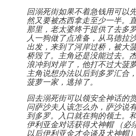
回溺死街如果不着急钱用可以
然又要被杰西拿走至少一半。
那里，老太婆终于提供了去多
人一狗做了点准备，从马德拉
出发，来到了河岸过桥，被大
桥毁了。主角还是没能过去。
浪冲到对岸了，他打不过大菠
主角说想办法以后到多罗汇合
菠萝一家，逃掉了。
回去溺死街可以领安全神话的
问萨沙夫人该怎么办，萨沙说
到多罗。入口就在狗的领土。
伊利亚金对话获得犬神帽 （必
以后伊利亚金才会谈及犬神帽