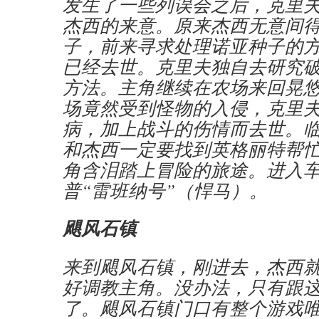
发生了一些列误会之后，克里
杰西的来意。原来杰西无意间
子，前来寻求处理诺亚种子的
已经去世。克里夫独自去研究
方法。主角继续在农场来回晃
场竟然受到怪物的入侵，克里
病，加上战斗的伤情而去世。
和杰西一定要找到英格丽特帮
角含泪踏上冒险的旅途。进入
普“雷班纳号”（悍马）。
飓风石镇
来到飓风石镇，刚进去，杰西
好调教主角。没办法，只有跟
了。飓风石镇门口有整个游戏