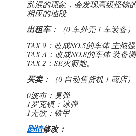
乱混的现象，会发现高级怪物
相应的地段
出租车
：（0 车外壳 1 车装备）
TAX 9：改成NO.5的车体 主炮
TAX A：改成NO.8的车体 装备
TAX 2：SE火箭炮。
买卖
：（0 自动售货机 1 商店）
0波布：臭弹
1罗克镇：冰弹
1无歌：铁甲
剧情
修改：