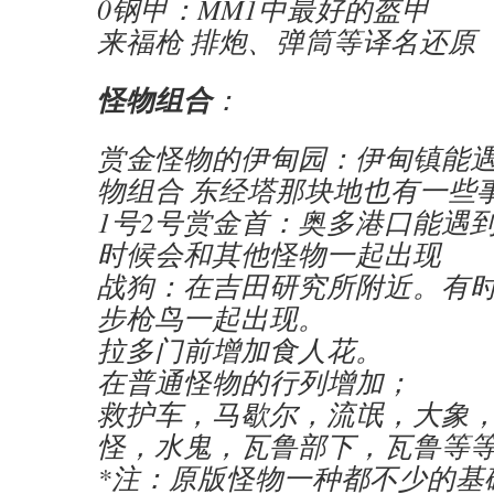
0钢甲：MM1中最好的盔甲
来福枪 排炮、弹筒等译名还原
怪物组合
：
赏金怪物的伊甸园：伊甸镇能遇
物组合 东经塔那块地也有一些
1号2号赏金首：奥多港口能遇到
时候会和其他怪物一起出现
战狗：在吉田研究所附近。有
步枪鸟一起出现。
拉多门前增加食人花。
在普通怪物的行列增加；
救护车，马歇尔，流氓，大象
怪，水鬼，瓦鲁部下，瓦鲁等
*注：原版怪物一种都不少的基