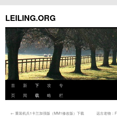
跳
至
LEILING.ORG
正
文
首
新
下
攻
专
页
闻
载
略
栏
←
重装机兵1卡兰加强版（MM1修改版）下载
远古老物：