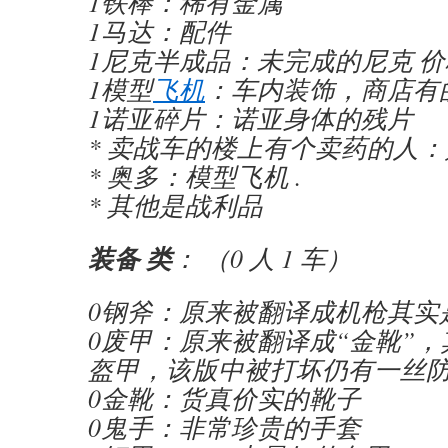
1铁棒：稀有金属
1马达：配件
1尼克半成品：未完成的尼克 
1模型
飞机
：车内装饰，商店有
1诺亚碎片：诺亚身体的残片
* 卖战车的楼上有个卖药的人：
* 奥多：模型飞机 .
* 其他是战利品
装备 类
： （0 人 1 车）
0钢斧：原来被翻译成机枪其实
0废甲：原来被翻译成“金靴”
盔甲，该版中被打坏仍有一丝
0金靴：货真价实的靴子
0鬼手：非常珍贵的手套