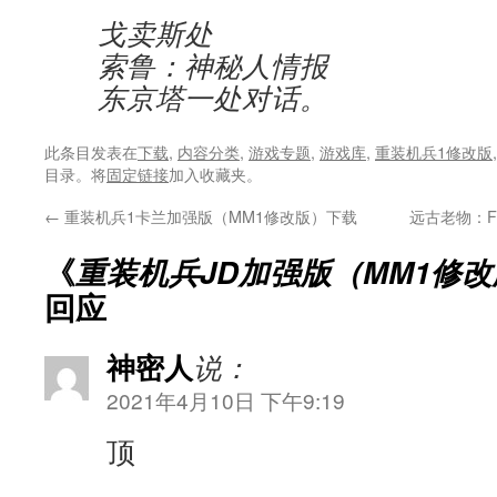
戈卖斯处
索鲁：神秘人情报
东京塔一处对话。
此条目发表在
下载
,
内容分类
,
游戏专题
,
游戏库
,
重装机兵1修改版
目录。将
固定链接
加入收藏夹。
←
重装机兵1卡兰加强版（MM1修改版）下载
远古老物：
《
重装机兵JD加强版（MM1修
回应
神密人
说：
2021年4月10日 下午9:19
顶