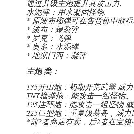
通过升级主炮提升其攻击力.
水泥弹：用来凝固怪物.
* 原波布榴弹可在售货机中获得
* 波布：爆裂弹
* 罗克：飞弹
* 奥多：水泥弹
* 地狱门西：凝弹
主炮 类
：
135开山炮：初期开荒武器 威
TNT榴弹炮：能攻击一组怪物。
195连环炮：能攻击一组怪物 
225巨型炮：重量级装备，威力
*前2者商店有卖，后2者在宝箱