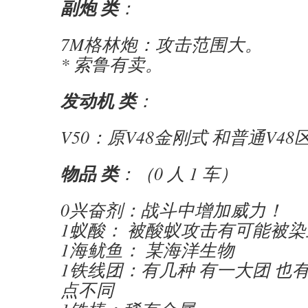
副炮 类
：
7M格林炮：攻击范围大。
* 索鲁有卖。
发动机 类
：
V50：原V48金刚式 和普通V48
物品 类
：（0 人 1 车）
0兴奋剂：战斗中增加威力！
1蚁酸： 被酸蚁攻击有可能被染
1海鱿鱼： 某海洋生物
1铁线团：有几种 有一大团 也
点不同