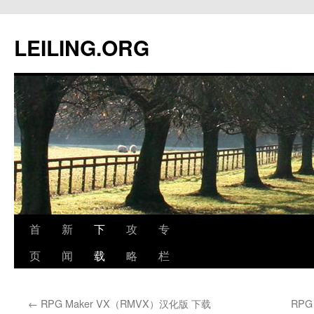
跳
至
LEILING.ORG
正
文
首
新
下
攻
专
页
闻
载
略
栏
←
RPG Maker VX（RMVX）汉化版 下载
RPG