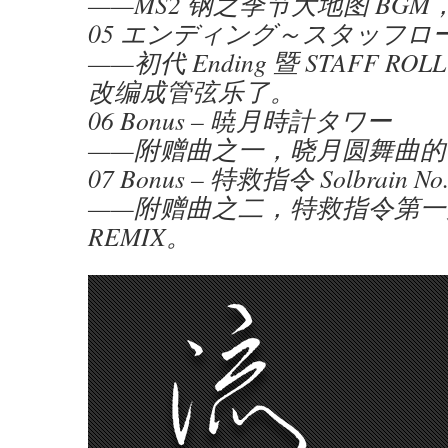
——MS2 钢之季节大地图 BG
05 エンディング～スタッフロ
——初代 Ending 暨 STAFF RO
改编成管弦乐了。
06 Bonus – 暁月時計タワー
——附赠曲之一，晓月圆舞曲的
07 Bonus – 特救指令 Solbrain No
——附赠曲之二，特救指令第一
REMIX。