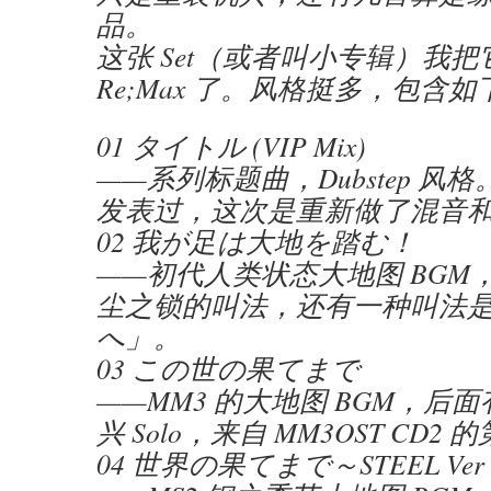
品。
这张 Set（或者叫小专辑）我把它命
Re;Max 了。风格挺多，包含
01 タイトル (VIP Mix)
——系列标题曲，Dubstep 风
发表过，这次是重新做了混音
02 我が足は大地を踏む！
——初代人类状态大地图 BGM
尘之锁的叫法，还有一种叫法
へ」。
03 この世の果てまで
——MM3 的大地图 BGM，后
兴 Solo，来自 MM3OST CD
04 世界の果てまで～STEEL Ver