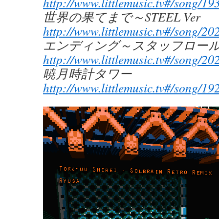
http://www.littlemusic.tv#/song/19
世界の果てまで～STEEL Ver
http://www.littlemusic.tv#/song/20
エンディング～スタッフロ
http://www.littlemusic.tv#/song/20
暁月時計タワー
http://www.littlemusic.tv#/song/19