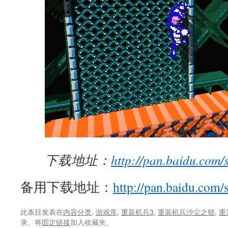
下载地址：
http://pan.baidu.com
备用下载地址：
http://pan.baidu.com
此条目发表在
内容分类
,
游戏库
,
重装机兵3
,
重装机兵沙尘之锁
,
重
录。将
固定链接
加入收藏夹。