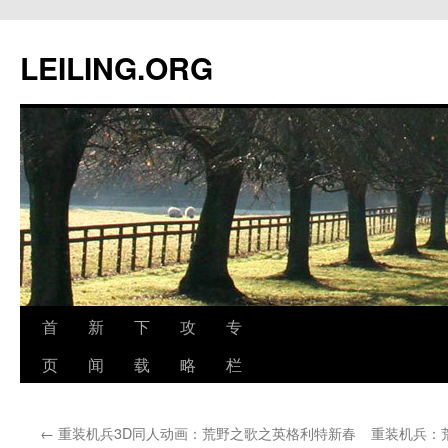
跳
至
LEILING.ORG
正
文
首
新
下
攻
专
页
闻
载
略
栏
←
重装机兵3D同人动画：荒野之歌之英格利特新春
重装机兵：荒