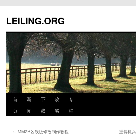
跳
至
LEILING.ORG
正
文
首
新
下
攻
专
页
闻
载
略
栏
←
MM2R凶残版修改制作教程
重装机兵