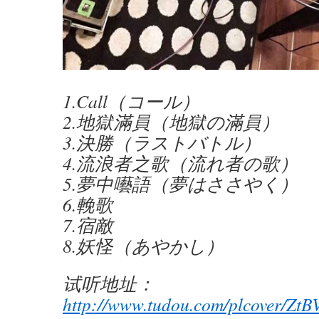
1.Call（コール）
2.地獄滿員（地獄の滿員）
3.決勝（ラストバトル）
4.流浪者之歌（流れ者の歌）
5.夢中囈語（夢はささやく）
6.輓歌
7.宿敵
8.妖怪（あやかし）
试听地址：
http://www.tudou.com/plcover/Zt