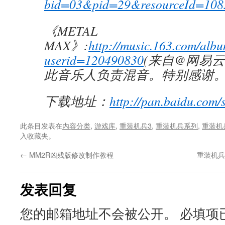
bid=03&pid=29&resourceId=108
《METAL
MAX》:
http://music.163.com/alb
userid=120490830
(来自@网易
此音乐人负责混音。特别感谢
下载地址：
http://pan.baidu.com/
此条目发表在
内容分类
,
游戏库
,
重装机兵3
,
重装机兵系列
,
重装机
入收藏夹。
←
MM2R凶残版修改制作教程
重装机兵
发表回复
您的邮箱地址不会被公开。
必填项