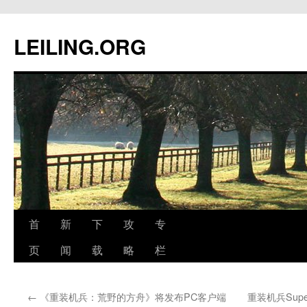
跳
至
LEILING.ORG
正
文
首
新
下
攻
专
页
闻
载
略
栏
←
《重装机兵：荒野的方舟》将发布PC客户端
重装机兵Sup