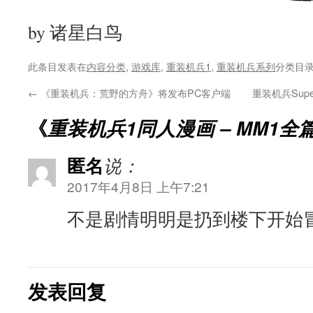
by 诸星白鸟
此条目发表在
内容分类
,
游戏库
,
重装机兵1
,
重装机兵系列
分类目
←
《重装机兵：荒野的方舟》将发布PC客户端
重装机兵Sup
《
重装机兵1同人漫画 – MM1全
匿名
说：
2017年4月8日 上午7:21
不是剧情明明是扔到楼下开始
发表回复