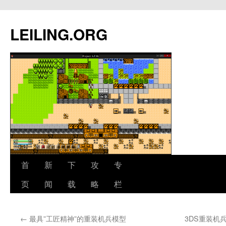
跳
至
LEILING.ORG
正
文
首
新
下
攻
专
页
闻
载
略
栏
←
最具”工匠精神”的重装机兵模型
3DS重装机