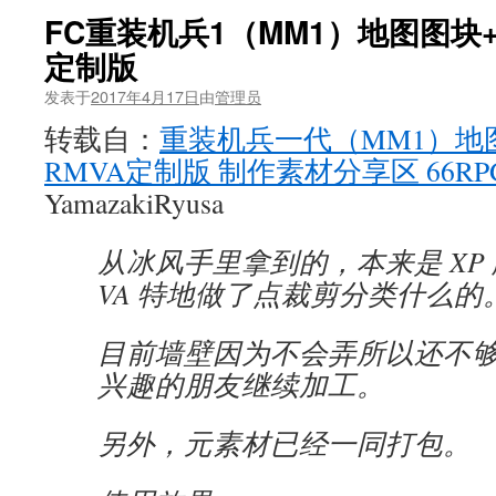
FC重装机兵1（MM1）地图图块+
定制版
发表于
2017年4月17日
由
管理员
转载自：
重装机兵一代（MM1）地
RMVA定制版 制作素材分享区 66RP
YamazakiRyusa
从冰风手里拿到的，本来是 XP
VA 特地做了点裁剪分类什么的
目前墙壁因为不会弄所以还不
兴趣的朋友继续加工。
另外，元素材已经一同打包。