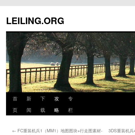
跳
至
LEILING.ORG
正
文
首
新
下
攻
专
页
闻
载
略
栏
←
FC重装机兵1（MM1）地图图块+行走图素材-
3DS重装机