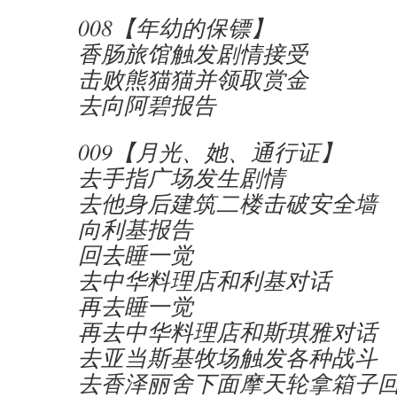
008【年幼的保镖】
香肠旅馆触发剧情接受
击败熊猫猫并领取赏金
去向阿碧报告
009【月光、她、通行证】
去手指广场发生剧情
去他身后建筑二楼击破安全墙
向利基报告
回去睡一觉
去中华料理店和利基对话
再去睡一觉
再去中华料理店和斯琪雅对话
去亚当斯基牧场触发各种战斗
去香泽丽舍下面摩天轮拿箱子