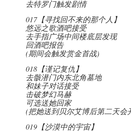
去特罗门触发剧情
017【寻找回不来的那个人】
悠远之歌酒吧接受
去手指广场中间楼底层发现
回酒吧报告
(期间会触发赏金首战)
018【谨记复仇】
去骸潜门内东北角墓地
和妹子对话接受
击破梦幻马赫
可选送她回家
(把她送到贝尔艾博后第二天会
019【沙漠中的宇宙】