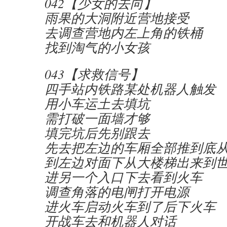
042【少女的去向】
雨果的大洞附近营地接受
去调查营地内左上角的铁桶
找到淘气的小女孩
043【求救信号】
四手站内铁路某处机器人触发
用小车运土去填坑
需打破一面墙才够
填完坑后先别跟去
先去把左边的车厢全部推到底
到左边对面下从大楼梯出来到
进另一个入口下去看到火车
调查角落的电闸打开电源
进火车启动火车到了后下火车
开战车去和机器人对话