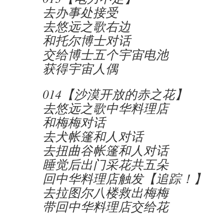
去办事处接受
去悠远之歌右边
和托尔博士对话
交给博士五个宇宙电池
获得宇宙人偶
014【沙漠开放的赤之花】
去悠远之歌中华料理店
和梅梅对话
去犬帐篷和人对话
去扭曲谷帐篷和人对话
睡觉后出门采花共五朵
回中华料理店触发【追踪！】
去拉图尔八楼救出梅梅
带回中华料理店交给花