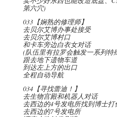
卖不少好东西也能改造底盘、C
第六穴)
033【娴熟的修理师】
去贝尔艾博办事处接受
去贝尔艾博村口
和卡车旁边白衣女对话
(队伍里有拉罗会触发一系列特
跟去地下遗物车道
到达左上方的出口
全程自动导航
034【寻找蕾迪！】
去生物宫殿和机器人对话
去西边的4号发电所找到博士打
去西边的7号发电所