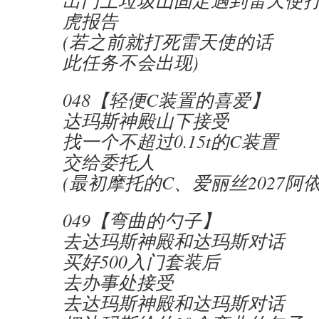
出门上垃圾山固定遇到雷天使
虎报告
(若之前就打死雷天使的话
此任务不会出现)
048【轻便C装置的喜爱】
达玛斯神殿山下接受
找一个不超过0.15t的C装置
交给委托人
(最初摩托的C、爱丽丝2027阿
049【弯曲的勺子】
去达玛斯神殿和达玛斯对话
买好500入门套装后
去办事处接受
去达玛斯神殿和达玛斯对话