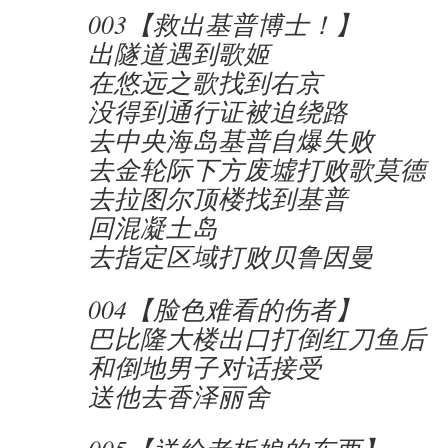
003【救出基普博士！】
出隧道遇到歌姬
在悠远之歌找到右京
没得到通行证被迫绕路
去中央海岛基普自爆失败
去金轮际下方废墟打败歌莫德
去拉图尔顶楼找到基普
回混凝土岛
去指定区域打败贝鲁因曼
004【脸色难看的伤者】
巴比隆大楼出口打倒红刀鱼后
和倒地男子对话接受
送他去香泽丽舍