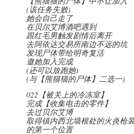
【熊猫猫的尸体】中不让加入
(该任务失败)
她会自己走了
在贝尔艾博酒吧遇到
跟红毛男触发剧情后离开
去阿依达交易所南边不远的坑
发现尸体带给明奇复活
邀她加入完成
(还可以放跑她)
(与【熊猫猫的尸体】二选一)
022【被关上的冷冻室】
完成【收集电击的零件】
去过贝尔艾博
取得镇内西北墙根处的火炎枪
的第一个位置