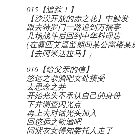
015【追踪！】
【沙漠开放的赤之花】中触发
跟去特罗门一路追到万福亭
几场战斗后回到中华料理店
(在露匹艾逗留期间某公寓楼某
【去阿米达拉马】)
016【给父亲的信】
悠远之歌酒吧女处接受
去思念之井
开始光头不承认自己的身份
下井调查闪光点
再上去对话光头加入
回悠远之歌酒吧
问紫衣女得知委托人走了