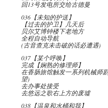
回13号发电所交给古德曼
036【未知的护送】
【过去的护卫】几天后
贝尔艾博钟楼下老地方
全程自动导航
(古音查克未击破的话必遭遇)
037【某个呼唤】
完成【娴熟的修理师】
在香肠旅馆触发一系列机械师剧
望)
去办事处接受
去悠远之歌右上方的废墟
038【温泉和水桶和我】