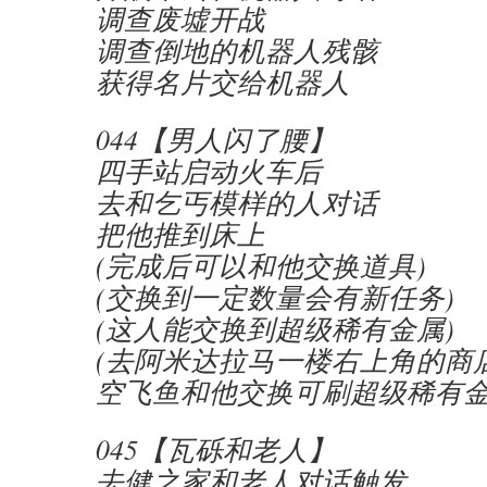
调查废墟开战
调查倒地的机器人残骸
获得名片交给机器人
044【男人闪了腰】
四手站启动火车后
去和乞丐模样的人对话
把他推到床上
(完成后可以和他交换道具)
(交换到一定数量会有新任务)
(这人能交换到超级稀有金属)
(去阿米达拉马一楼右上角的商店
空飞鱼和他交换可刷超级稀有金
045【瓦砾和老人】
去健之家和老人对话触发