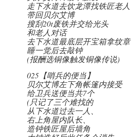
走下水道去饮龙潭找铁匠老人
带回贝尔艾博
搜刮20t废铁并交给光头
和老人对话
去下水道最底层开宝箱拿纹章
睡一觉后去敲钟
(报酬选铜像触发铜像传说)
025【哨兵的便当】
贝尔艾博左下角帐篷内接受
给卫兵送便当共7个
(只记了三个难找的
从下水道过去一人、
右上角屋内队长、
造钟铁匠屋后墙角