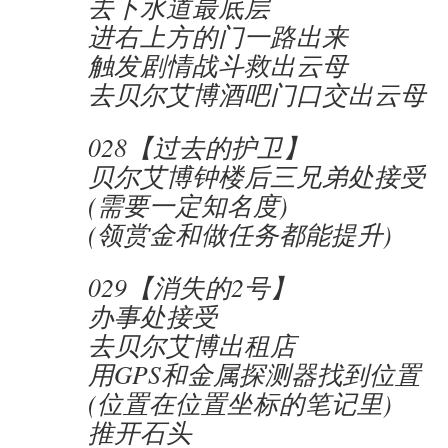
去下水道最底层
进右上方的门一路出来
触发剧情战斗救出云母
去贝尔艾博酒吧门口交出云母
028【过去的护卫】
贝尔艾博钟楼后三兄弟处接受
(需要一定知名度)
(领赏金和做任务都能提升)
029【消失的2号】
办事处接受
去贝尔艾博出租店
用GPS和金属探测器找到位置
(位置在位置坐标的笔记里)
推开石头