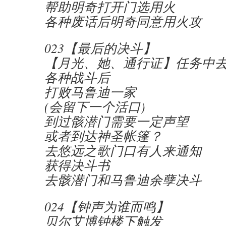
帮助明奇打开门选用火
各种废话后明奇同意用火攻
023【最后的决斗】
【月光、她、通行证】任务中
各种战斗后
打败马鲁迪一家
(会留下一个活口)
到过骸潜门需要一定声望
或者到达神圣帐篷？
去悠远之歌门口有人来通知
获得决斗书
去骸潜门和马鲁迪余孽决斗
024【钟声为谁而鸣】
贝尔艾博钟楼下触发