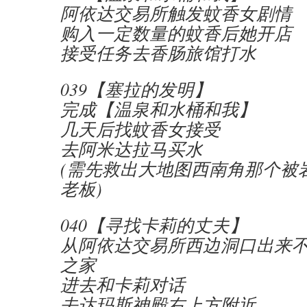
阿依达交易所触发蚊香女剧情
购入一定数量的蚊香后她开店
接受任务去香肠旅馆打水
039【塞拉的发明】
完成【温泉和水桶和我】
几天后找蚊香女接受
去阿米达拉马买水
(需先救出大地图西南角那个被
老板)
040【寻找卡莉的丈夫】
从阿依达交易所西边洞口出来
之家
进去和卡莉对话
去达玛斯神殿右上方附近