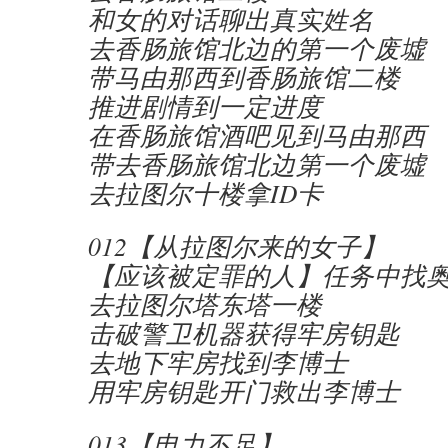
和女的对话聊出真实姓名
去香肠旅馆北边的第一个废墟
带马由那西到香肠旅馆二楼
推进剧情到一定进度
在香肠旅馆酒吧见到马由那西
带去香肠旅馆北边第一个废墟
去拉图尔十楼拿ID卡
012【从拉图尔来的女子】
【应该被定罪的人】任务中找
去拉图尔塔东塔一楼
击破警卫机器获得牢房钥匙
去地下牢房找到李博士
用牢房钥匙开门救出李博士
013【电力不足】