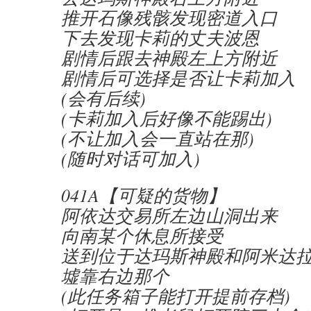
推开石像残骸发现密道入口
下去发现卡莉的丈夫波恩
剧情后跟去神殿左上方附近
剧情后可选择是否让卡莉加入
(会有后续)
(卡莉加入后好像不能踢出)
(不让加入会一直站在那)
(随时对话可加入)
041A【可疑的货物】
阿依达交易所左边山洞出来
向南某个休息所接受
送到位于达玛斯神殿和阿米达
墟靠右边那个
(此任务箱子能打开提前存档)