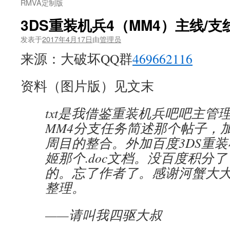
RMVA定制版
3DS重装机兵4（MM4）主线/
发表于
2017年4月17日
由
管理员
来源：大破坏QQ群
469662116
资料（图片版）见文末
txt是我借鉴重装机兵吧吧主管
MM4分支任务简述那个帖子，
周目的整合。外加百度3DS重装
姬那个.doc文档。没百度积分
的。忘了作者了。感谢河蟹大大
整理。
——请叫我四驱大叔