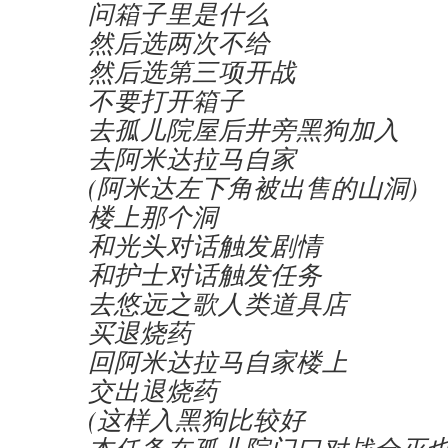
问箱子里是什么
然后选两次不给
然后选第三项开战
不要打开箱子
去孤儿院屋后井旁黑狗加入
去阿米达拉马自家
(阿米达左下角被出售的山洞)
楼上那个洞
和光头对话触发剧情
和护士对话触发任务
去悠远之歌人类道具店
买退烧药
回阿米达拉马自家楼上
交出退烧药
(这样入黑狗比较好