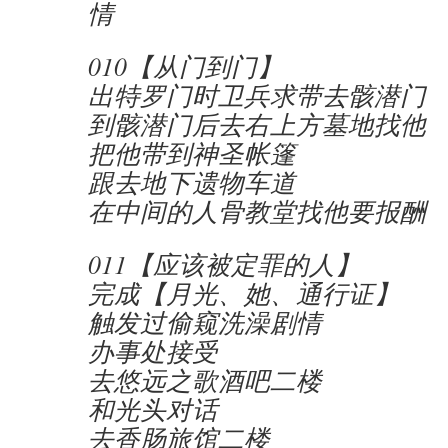
情
010【从门到门】
出特罗门时卫兵求带去骸潜门
到骸潜门后去右上方墓地找他
把他带到神圣帐篷
跟去地下遗物车道
在中间的人骨教堂找他要报酬
011【应该被定罪的人】
完成【月光、她、通行证】
触发过偷窥洗澡剧情
办事处接受
去悠远之歌酒吧二楼
和光头对话
去香肠旅馆二楼