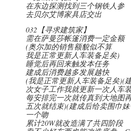
在东边探测找到三个钢铁人参
去贝尔艾博家具店交出
032【寻求建筑家】
需在萨曼莎帐篷消费一定金额
(奥尔加的销售额貌似不算
我是正常更新人车装备足矣)
睡觉后再回来触发本任务
建成后消费越多发展越快
(我是正常更新人车装备足矣)(
次女子工作我就更新一次人车
每安排完一次就传真到大地图
五次就结束)(建成后给卖围巾
一个吻
累计20W就改造满了共四阶段