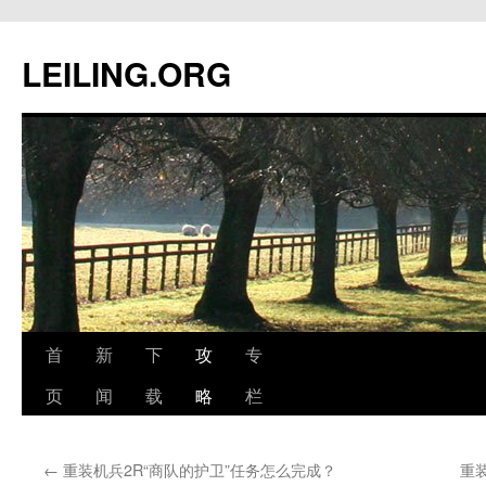
跳
至
LEILING.ORG
正
文
首
新
下
攻
专
页
闻
载
略
栏
←
重装机兵2R“商队的护卫”任务怎么完成？
重