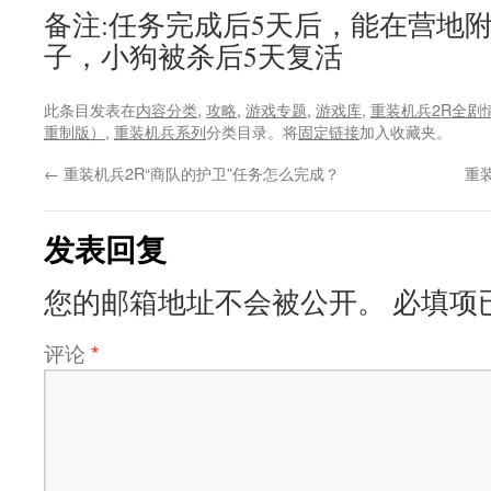
备注:任务完成后5天后，能在营地
子，小狗被杀后5天复活
此条目发表在
内容分类
,
攻略
,
游戏专题
,
游戏库
,
重装机兵2R全剧
重制版）
,
重装机兵系列
分类目录。将
固定链接
加入收藏夹。
←
重装机兵2R“商队的护卫”任务怎么完成？
重
发表回复
您的邮箱地址不会被公开。
必填项
评论
*