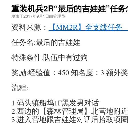
重装机兵2R“最后的吉娃娃”任
发表于
2017年9月1日
由
管理员
资料来源：
【MM2R】全支线任务_
任务名:最后的吉娃娃
特殊条件:队伍中有过狗
奖励:经验值：450 知名度：3 额外奖
流程:
1.码头镇船坞1F黑发男对话
2.西边的【森林管理局】北营地附
3.进入营地跟吉娃娃对话后拾取项圈